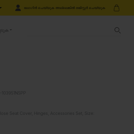
ലോഗിൻ ചെയ്യുക അല്ലെങ്കിൽ രജിസ്റ്റർ ചെയ്യുക
െടുക
103951NSPP
ose Seat Cover, Hinges, Accessories Set, Size: