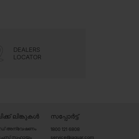
DEALERS
LOCATOR
ിക്ക് ലിങ്കുകൾ
സപ്പോർട്ട്
േഡ് അന്വേഷണം
1800 121 6808
്ചേസ് സഹായം
service@jaquar.com