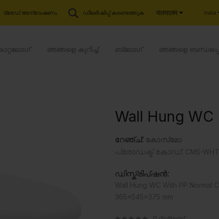
मलयालम
India
ട്രേഡ് അന്വേഷണം
ഡീലർഷിപ്പ് കണ്ടെത്തുക
കാറ്റലോഗ്
ഞങ്ങളെ കുറിച്ച്
ബ്ലോഗ്
ഞങ്ങളെ ബന്ധപ്പ
Wall Hung WC
റേഞ്ച്:
കോസ്‍മോ
പ്രോഡക്ട് കോഡ്:
CMS-WHT-
ഡിസ്ക്രിപ്ഷൻ:
Wall Hung WC With PP Normal Cl
365x545x375 mm
0 റിവ്യൂസ്