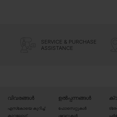
SERVICE & PURCHASE
ASSISTANCE
വിവരങ്ങൾ
ഉൽപ്പന്നങ്ങൾ
ക്വ
എസ്‍കോയെ കുറിച്ച്
ഫോസെറ്റുകൾ
ട്ര
കാറ്റലോഗ്
ഷവറുകൾ
പർച