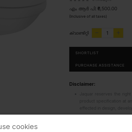
എം ആർ പി:
₹6,500.00
(Inclusive of all taxes)
ക്വാണ്ടിറ്റി
SHORTLIST
PURCHASE ASSISTANCE
Disclaimer:
Jaquar reserves the right 
product specification at 
effected in design, devel
read more...
use cookies