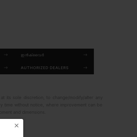
ഇൻക്വൈർ
AUTHORIZED DEALERS
at its sole discretion, to change/modify/alter any
any time without notice, where improvement can be
opment and dimensions.
×