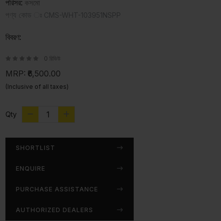
পরিসর:
কসমো
পণ্য কোড ঃ
CMS-WHT-103951NSPP
বিবরণ:
0 রিভিউ
MRP:
₹6,500.00
(Inclusive of all taxes)
Qty
SHORTLIST
ENQUIRE
PURCHASE ASSISTANCE
AUTHORIZED DEALERS