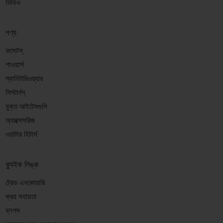
ভিডিও
পণ্য
ফসেটস্
শাওয়ার্স
স্যানিটারিওয়্যার
সিস্টার্নস্
যুক্ত আইটেমগুলি
অ্যাক্সেসরিজ
ওয়াটার হিটার্স
ক্যুইক লিঙ্ক
ট্রেড এনকোয়ারি
ক্রয় সহায়তা
ব্লগস