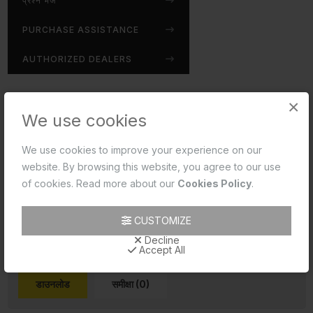
प्रश्न भेजें
PURCHASE ASSISTANCE
AUTHORIZED DEALERS
×
Disclaimer:
We use cookies
Jaquar reserves the right at its sole discretion, to
change/modify/alter any product specification at any time
We use cookies to improve your experience on our
without notice, where improvement can be effected in
website. By browsing this website, you agree to our use
design, development and dimensions.
of cookies. Read more about our
Cookies Policy
.
read more...
CUSTOMIZE
Decline
Accept All
डाउनलोड
समीक्षा (0)