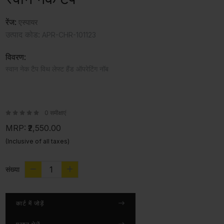
रेंज:
एस्पायर
उत्पाद कोड:
APR-CHR-101123
विवरण:
स्वान नेक टैप विथ लेफ्ट हैंड ऑपरेटिंग नॉब
0 समीक्षाएं
MRP:
₹2,550.00
(Inclusive of all taxes)
संख्या
कार्ट में जोड़ें