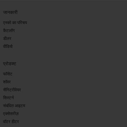
जानकारी
एस्को का परिचय
कैटलॉग
डीलर
वीडियो
प्रोडक्ट
फॉसेट
शॉवर
सैनिटरीवेयर
सिस्टर्न
संबंधित आइटम
एक्सेसरीज़
वॉटर हीटर