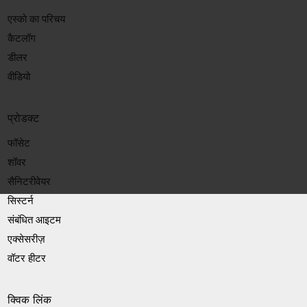
एस्को का परिचय
कैटलॉग
डीलर
वीडियो
प्रोडक्ट
फॉसेट
शॉवर
सैनिटरीवेयर
सिस्टर्न
संबंधित आइटम
एक्सेसरीज़
वॉटर हीटर
क्विक लिंक