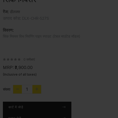
रेंज:
डीलक्स
उत्पाद कोड:
DLX-CHR-527S
विवरण:
सिंक मिक्सर विथ स्विंगिंग पाइप स्पाउट (टेबल माउंटेड मॉडल)
0 समीक्षाएं
MRP:
₹3,900.00
(Inclusive of all taxes)
संख्या
कार्ट में जोड़ें