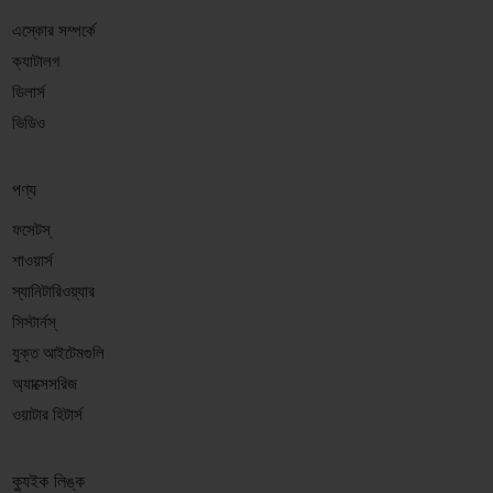
এস্কোর সম্পর্কে
ক্যাটালগ
ডিলার্স
ভিডিও
পণ্য
ফসেটস্
শাওয়ার্স
স্যানিটারিওয়্যার
সিস্টার্নস্
যুক্ত আইটেমগুলি
অ্যাক্সেসরিজ
ওয়াটার হিটার্স
ক্যুইক লিঙ্ক