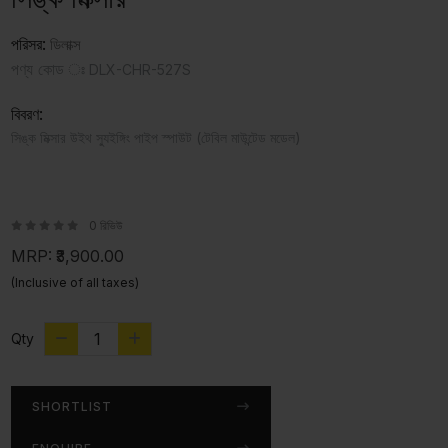
পরিসর:
ডিলাক্স
পণ্য কোড ঃ
DLX-CHR-527S
বিবরণ:
সিঙ্ক মিক্সার উইথ স্যুইঙ্গিং পাইপ স্পাউট (টেবিল মাউন্টেড মডেল)
0 রিভিউ
MRP:
₹3,900.00
(Inclusive of all taxes)
Qty
SHORTLIST