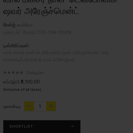
ஷவர் அரேஞ்ச்மென்ட்
ரேன்ஜ்
காஸ்மோ
புரொடக்ட் கோடு:
COS-CHR-103219
டிஸ்கிரிப்ஷன்:
வால் மிக்சர் நான்-டெலிபோனிக் ஷவர் அரேஞ்ச்மென்ட் வித்
கணெக்டிங் லெக்ஸ் & வால் ஃபிளேஞ்சஸ்
0 ரிவியூவ்ஸ்
எம்ஆர்பி
₹5,100.00
(Inclusive of all taxes)
குவான்டிடி
SHORTLIST