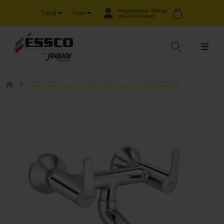
உள்நுழையவும் அல்லது
Tamil
India
பதிவு செய்யவும்
வால் மிக்சர் நான்-டெலிபோனிக் ஷவர் அரேஞ்ச்மென்ட்