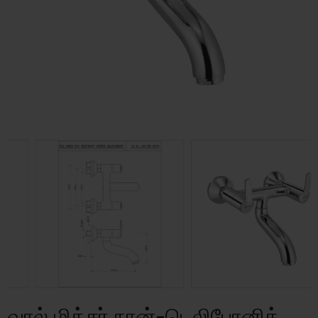
வால் மிக்சர் நான்-டெலிபோனிக்