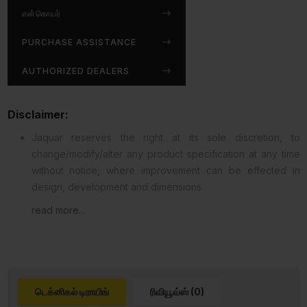
என்கொயர்
PURCHASE ASSISTANCE
AUTHORIZED DEALERS
Disclaimer:
Jaquar reserves the right at its sole discretion, to
change/modify/alter any product specification at any time
without notice, where improvement can be effected in
design, development and dimensions.
read more...
டெக்னிகல் டிராயிங்
ரிவியூவ்ஸ் (0)