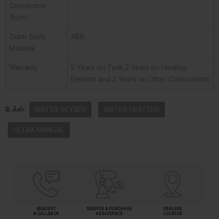
Connection
(Inch)
Outer Body
ABS
Material
Warranty
5 Years on Tank,2 Years on Heating
Element and 2 Years on Other Components
டேக்ஸ்:
WATER GEYSER
WATER HEATERS
ULTRA MANUAL
REQUEST
SERVICE & PURCHASE
DEALERS
A CALLBACK
ASSISTANCE
LOCATOR