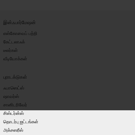
இன்ஃபார்மேஷன்
எஸ்கோவைப் பற்றி
கேட்டலாஃக்
டீலர்கள்
வீடியோக்கள்
புராடக்டுகள்
ஃபாஸெட்ஸ்
ஷாவர்ஸ்
சானிடரிவேர்
சிஸ்டர்ன்ஸ்
தொடர்பு ஐட்டங்கள்
அக்சஸரீஸ்