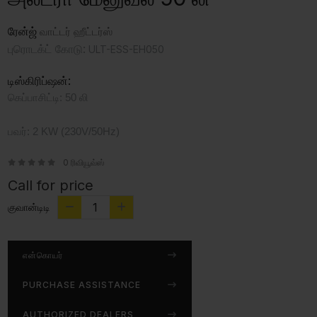
ரேன்ஜ்
வாட்டர் ஹீட்டர்ஸ்
புரொடக்ட் கோடு:
ULT-ESS-EH050
டிஸ்கிரிப்ஷன்:
கெப்பாசிட்டி: 50 லி
பவர்: 2 KW (230V/50Hz)
0 ரிவியூவ்ஸ்
Call for price
குவான்டிடி
என்கொயர்
PURCHASE ASSISTANCE
AUTHORIZED DEALERS