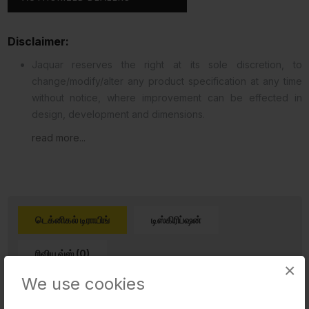
Disclaimer:
Jaquar reserves the right at its sole discretion, to
change/modify/alter any product specification at any time
without notice, where improvement can be effected in
design, development and dimensions.
read more...
டெக்னிகல் டிராயிங்
டிஸ்கிரிப்ஷன்
ரிவியூவ்ஸ் (0)
×
We use cookies
Product Image