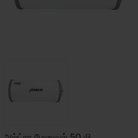
அல்ட்ரா மேனுவல் 50 லி