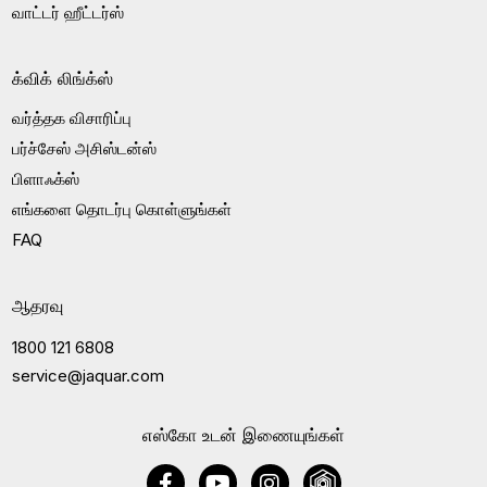
வாட்டர் ஹீட்டர்ஸ்
க்விக் லிங்க்ஸ்
வர்த்தக விசாரிப்பு
பர்ச்சேஸ் அசிஸ்டன்ஸ்
பிளாஃக்ஸ்
எங்களை தொடர்பு கொள்ளுங்கள்
FAQ
ஆதரவு
1800 121 6808
service@jaquar.com
எஸ்கோ உடன் இணையுங்கள்