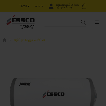
உள்நுழையவும் அல்லது
Tamil
India
பதிவு செய்யவும்
அல்ட்ரா மேனுவல் 50 லி