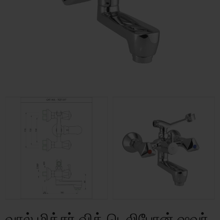
வால் மிக்சர் வித் டெலிபோன் ஷவர்