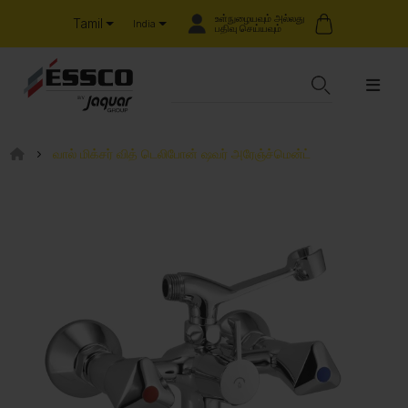
உள்நுழையவும் அல்லது
Tamil
India
பதிவு செய்யவும்
வால் மிக்சர் வித் டெலிபோன் ஷவர் அரேஞ்ச்மென்ட்