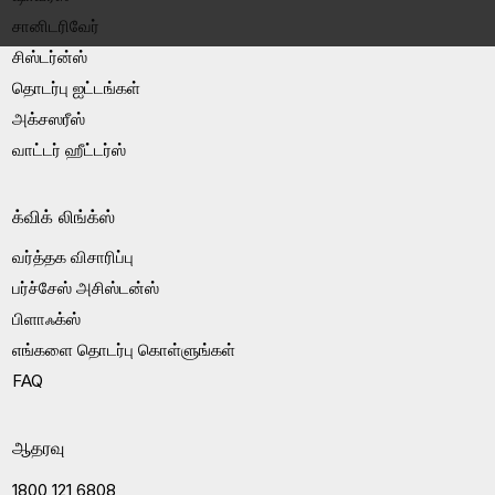
சானிடரிவேர்
சிஸ்டர்ன்ஸ்
தொடர்பு ஐட்டங்கள்
அக்சஸரீஸ்
வாட்டர் ஹீட்டர்ஸ்
க்விக் லிங்க்ஸ்
வர்த்தக விசாரிப்பு
பர்ச்சேஸ் அசிஸ்டன்ஸ்
பிளாஃக்ஸ்
எங்களை தொடர்பு கொள்ளுங்கள்
FAQ
ஆதரவு
1800 121 6808