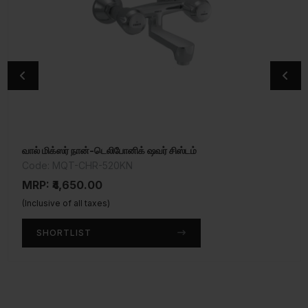
வால் மிக்ஸர் நான்-டெலிபோனிக் ஷவர் சிஸ்டம்
அல்ட்ரா வெர்டிகல் மேனுவல் 15 லிட்டர்
Code: MQT-CHR-520KN
Code: ULT-ESS-V015
MRP: ₹4,650.00
MRP: ₹9,750.00
(Inclusive of all taxes)
(Inclusive of all taxes)
SHORTLIST
SHORTLIST