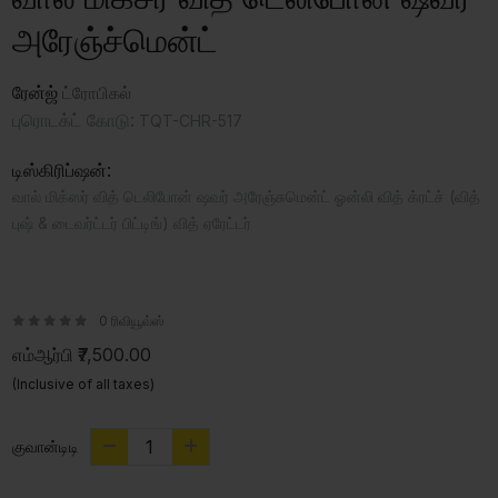
அரேஞ்ச்மென்ட்
ரேன்ஜ்
ட்ரோபிகல்
புரொடக்ட் கோடு:
TQT-CHR-517
டிஸ்கிரிப்ஷன்:
வால் மிக்ஸர் வித் டெலிபோன் ஷவர் அரேஞ்சுமென்ட் ஓன்லி வித் க்ரட்ச் (வித்
புஷ் & டைவர்ட்டர் பிட்டிங்) வித் ஏரேட்டர்
0 ரிவியூவ்ஸ்
எம்ஆர்பி
₹7,500.00
(Inclusive of all taxes)
குவான்டிடி