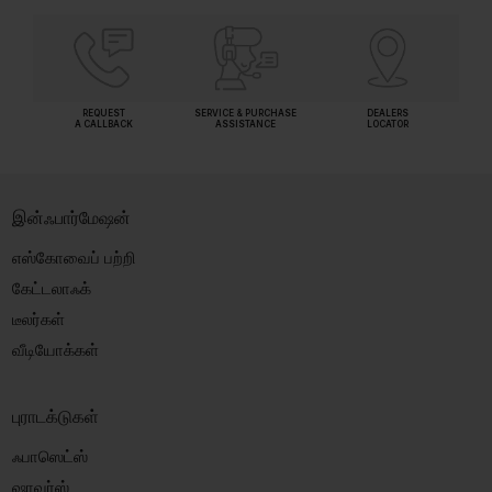
REQUEST
SERVICE & PURCHASE
DEALERS
A CALLBACK
ASSISTANCE
LOCATOR
இன்ஃபார்மேஷன்
எஸ்கோவைப் பற்றி
கேட்டலாஃக்
டீலர்கள்
வீடியோக்கள்
புராடக்டுகள்
ஃபாஸெட்ஸ்
ஷாவர்ஸ்