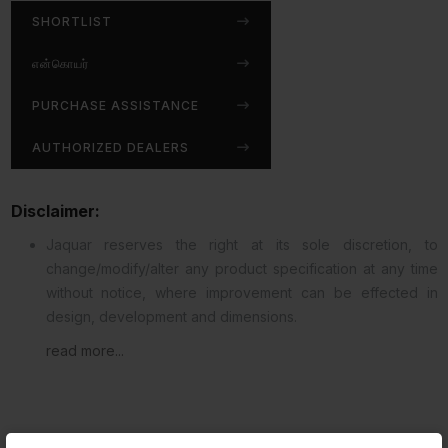
SHORTLIST
என்கொயர்
PURCHASE ASSISTANCE
AUTHORIZED DEALERS
Disclaimer:
Jaquar reserves the right at its sole discretion, to
change/modify/alter any product specification at any time
without notice, where improvement can be effected in
design, development and dimensions.
read more...