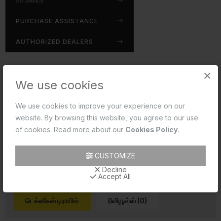
என்கொயர்
PURCHASE ASSISTANCE
AUTHORIZED DEALERS
×
Disclaimer:
We use cookies
Jaquar reserves the right at its sole discretion, to
change/modify/alter any product specification at any time
We use cookies to improve your experience on our
without notice, where improvement can be effected in
website. By browsing this website, you agree to our use
design, development and dimensions.
of cookies. Read more about our
Cookies Policy
.
read more...
CUSTOMIZE
Decline
Accept All
டெக்னிகல் டிராயிங்
ரிவியூவ்ஸ் (0)