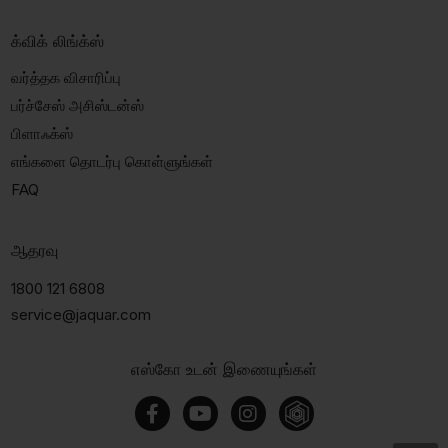
க்விக் லிங்க்ஸ்
வர்த்தக விசாரிப்பு
பர்ச்சேஸ் அசிஸ்டன்ஸ்
பிளாஃக்ஸ்
எங்களை தொடர்பு கொள்ளுங்கள்
FAQ
ஆதரவு
1800 121 6808
service@jaquar.com
எஸ்கோ உடன் இணையுங்கள்