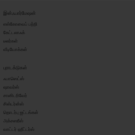
இன்ஃபார்மேஷன்
எஸ்கோவைப் பற்றி
கேட்டலாஃக்
டீலர்கள்
வீடியோக்கள்
புராடக்டுகள்
ஃபாஸெட்ஸ்
ஷாவர்ஸ்
சானிடரிவேர்
சிஸ்டர்ன்ஸ்
தொடர்பு ஐட்டங்கள்
அக்சஸரீஸ்
வாட்டர் ஹீட்டர்ஸ்