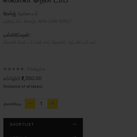
ரேன்ஜ்
ஆஸ்பையர்
புரொடக்ட் கோடு:
APR-CHR-101127
டிஸ்கிரிப்ஷன்:
ஸ்வான் நெக் டாப் வித் ரைட் ஹேண்ட் ஆப்பரேட்டிங் நாப்
0 ரிவியூவ்ஸ்
எம்ஆர்பி
₹2,550.00
(Inclusive of all taxes)
குவான்டிடி
SHORTLIST