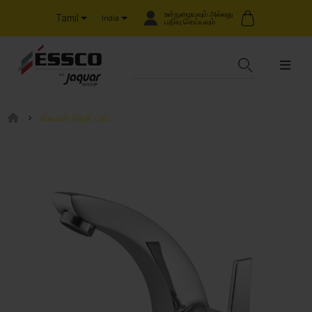
உள்நுழையவும் அல்லது
Tamil
India
பதிவு செய்யவும்
ஸ்வான் நெக் டாப்