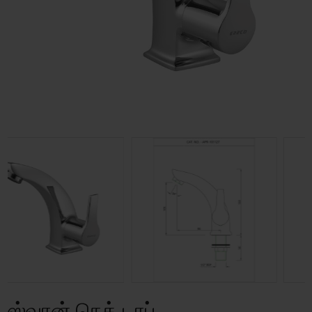
ஸ்வான் நெக் டாப்