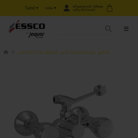
உள்நுழையவும் அல்லது
Tamil
India
பதிவு செய்யவும்
வால் மிக்சர் டெலிபோன் ஷவர் அரேஞ்ச்மென்ட் ஒன்லி