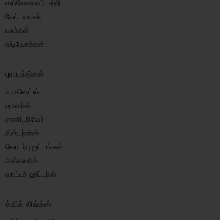
எஸ்கோவைப் பற்றி
கேட்டலாஃக்
டீலர்கள்
வீடியோக்கள்
புராடக்டுகள்
ஃபாஸெட்ஸ்
ஷாவர்ஸ்
சானிடரிவேர்
சிஸ்டர்ன்ஸ்
தொடர்பு ஐட்டங்கள்
அக்சஸரீஸ்
வாட்டர் ஹீட்டர்ஸ்
க்விக் லிங்க்ஸ்