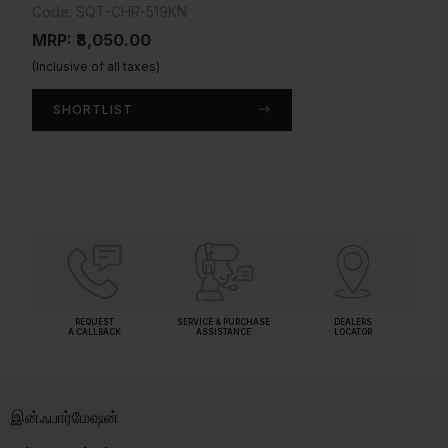
Code: SQT-CHR-519KN
Code: AEC-CHR-1111N
MRP: ₹8,050.00
MRP: ₹1,500.00
(Inclusive of all taxes)
(Inclusive of all taxes)
SHORTLIST
SHORTLIST
REQUEST
SERVICE & PURCHASE
DEALERS
A CALLBACK
ASSISTANCE
LOCATOR
இன்ஃபார்மேஷன்