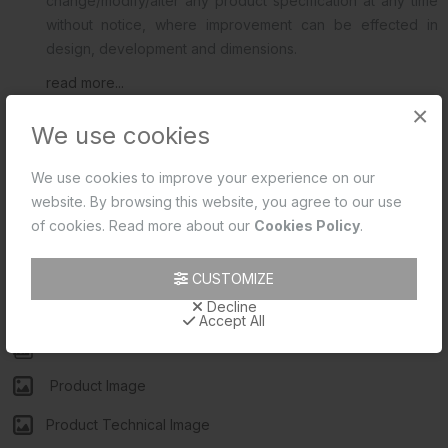
change/modify/alter any product specification at any time
without notice, where improvement can be effected in
design, development and dimensions.
read more...
×
We use cookies
We use cookies to improve your experience on our
website. By browsing this website, you agree to our use
டெக்னிகல் டிராயிங்
ரிவியூவ்ஸ் (0)
of cookies. Read more about our
Cookies Policy
.
Product 2D PDF
CUSTOMIZE
Decline
Product 2D CAD
Accept All
Product Data Sheet
Product Image
Product Technical Image