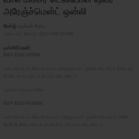
அரேஞ்ச்மென்ட் ஒன்லி
ரேன்ஜ்
சுருக்கம் சிறப்பு
புரொடக்ட் கோடு:
SQT-CHR-517KN
டிஸ்கிரிப்ஷன்:
SQT-ESS-517KN
வால் மிக்ஸர் டெலிபோன் ஷவர் அரேஞ்சுமென்ட் ஓன்லி வித் க்ரட்ச் (வித் புஷ்
& பிஸ்டன் டைவர்ட்டர் பிட்டிங்) வித் ஏரேட்டர்
ஆல்சோ அவைளப்பிலே
SQT-ESS-517AKN
வால் மிக்ஸர் டெலிபோன் ஷோவர் அரேஞ்மென்ட் ஒன்லி வித் க்ரட்ச் (with
Bush & amp; பிஸ்டன் டைவெர்டர் ஃபிட்டிங்) வித் ஏரேட்டர்