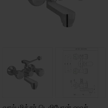
வால் மிக்சர் டெலிபோன் ஷவர்