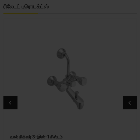
ரிலேடட் புரொடக்ட்ஸ்
வால் மிக்ஸர் 3-இன்-1 சிஸ்டம்
டவல் ரெயில் 600mm லாங்