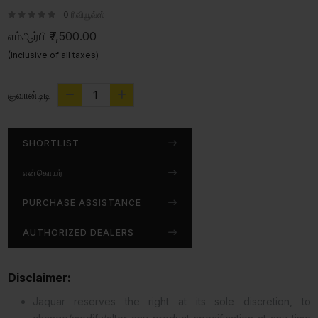
0 ரிவியூவ்ஸ்
எம்ஆர்பி
₹7,500.00
(Inclusive of all taxes)
குவான்டிடி
SHORTLIST
என்கொயர்
PURCHASE ASSISTANCE
AUTHORIZED DEALERS
Disclaimer:
Jaquar reserves the right at its sole discretion, to