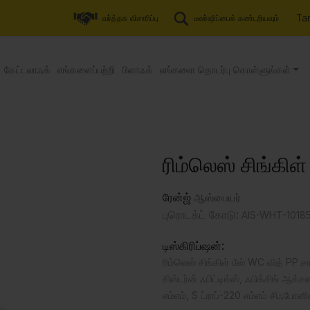
Tam
வர்த்தக விசாரிப்பு
டீலர்ஷிப்பைக் கண்டறியவும்
கேட்டலாஃக்
எங்களைப்பற்றி
பிளாஃக்
எங்களை தொடர்பு கொள்ளுங்கள்
ரிம்லெஸ் சிங்கிள
ரேன்ஜ்
ஆஸ்பையர்
புரொடக்ட் கோடு:
AIS-WHT-101
டிஸ்கிரிப்ஷன்:
ரிம்லெஸ் சிங்கிள் பீஸ் WC வித் PP சா
சிஸ்டர்ன் ஃபிட்டிங்ஸ், ஃபிக்சிங் 
எம்எம், S ட்ராப்-220 எம்எம் சிஃபோனி