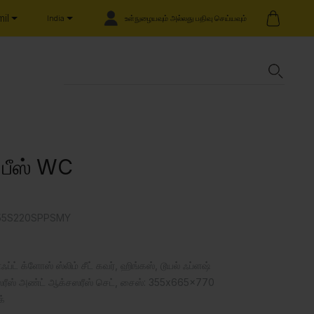
il
உள்நுழையவும் அல்லது பதிவு செய்யவும்
India
் பீஸ் WC
855S220SPPSMY
ஃப்ட் க்ளோஸ் ஸ்லிம் சீட் கவர், ஹிங்கஸ், டூயல் ஃப்ளஷ்
ஆக்சஸரீஸ் அண்ட் ஆக்சஸரீஸ் செட், சைஸ்: 355x665x770
க்