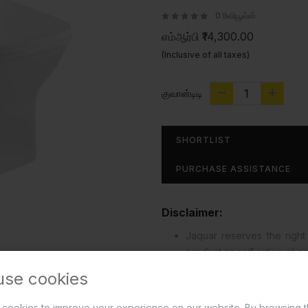
0 ரிவியூவ்ஸ்
எம்ஆர்பி
₹14,300.00
(Inclusive of all taxes)
குவான்டிடி
SHORTLIST
PURCHASE ASSISTANCE
Disclaimer:
Jaquar reserves the right 
product specification at 
effected in design, devel
use cookies
read more...
cookies to improve your experience on our website. By browsing t