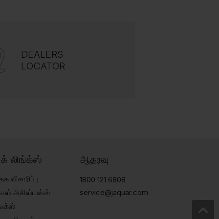
DEALERS
LOCATOR
ிக் லிங்க்ஸ்
ஆதரவு
தக விசாரிப்பு
1800 121 6808
்சேஸ் அசிஸ்டன்ஸ்
service@jaquar.com
ஃக்ஸ்