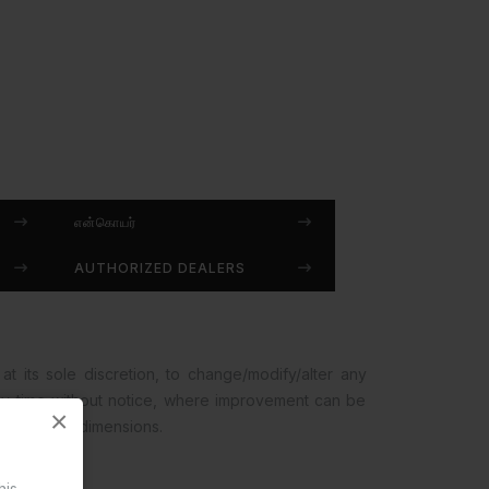
என்கொயர்
AUTHORIZED DEALERS
at its sole discretion, to change/modify/alter any
any time without notice, where improvement can be
×
opment and dimensions.
his