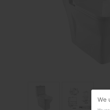
We 
We use 