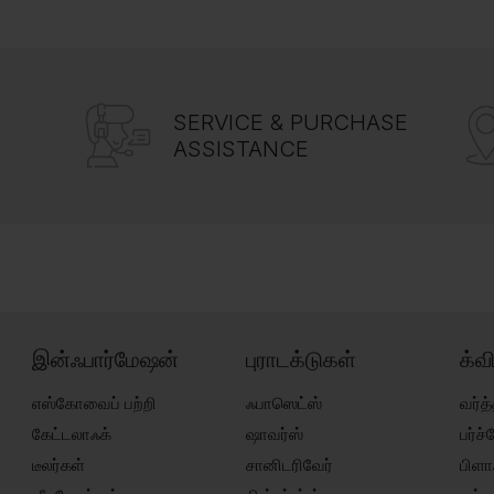
SERVICE & PURCHASE
ASSISTANCE
இன்ஃபார்மேஷன்
புராடக்டுகள்
க்வ
எஸ்கோவைப் பற்றி
ஃபாஸெட்ஸ்
வர்த்
கேட்டலாஃக்
ஷாவர்ஸ்
பர்ச
டீலர்கள்
சானிடரிவேர்
பிளா