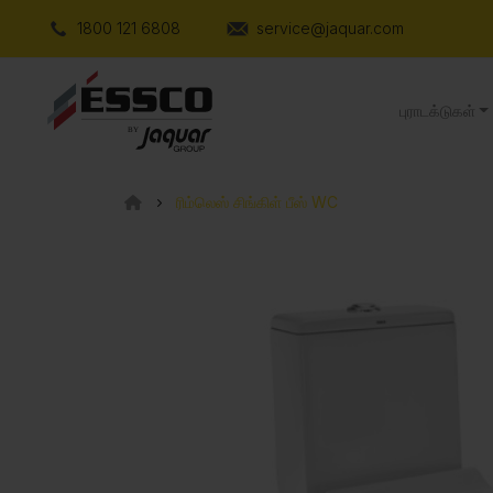
1800 121 6808
service@jaquar.com
புராடக்டுகள்
ரிம்லெஸ் சிங்கிள் பீஸ் WC