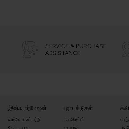
SERVICE & PURCHASE
ASSISTANCE
இன்ஃபார்மேஷன்
புராடக்டுகள்
க்வ
எஸ்கோவைப் பற்றி
ஃபாஸெட்ஸ்
வர்த்
கேட்டலாஃக்
ஷாவர்ஸ்
பர்ச