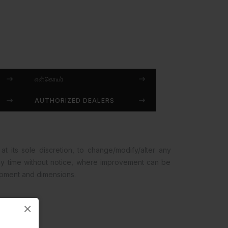
என்கொயர்
AUTHORIZED DEALERS
at its sole discretion, to change/modify/alter any
any time without notice, where improvement can be
opment and dimensions.
×