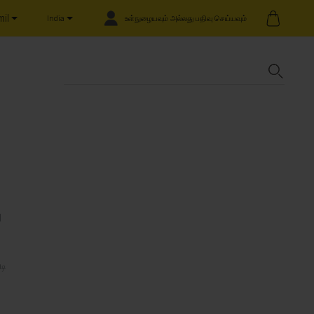
il
உள்நுழையவும் அல்லது பதிவு செய்யவும்
India
1
டி