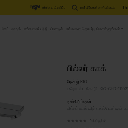
Tam
வர்த்தக விசாரிப்பு
டீலர்ஷிப்பைக் கண்டறியவும்
கேட்டலாஃக்
எங்களைப்பற்றி
பிளாஃக்
எங்களை தொடர்பு கொள்ளுங்கள்
பில்லர் காக்
ரேன்ஜ்
KIO
புரொடக்ட் கோடு:
KIO-CHR-11102
டிஸ்கிரிப்ஷன்:
பில்லர் காக் வித் எக்ஸ்டென்ஷன் பா
0 ரிவியூவ்ஸ்