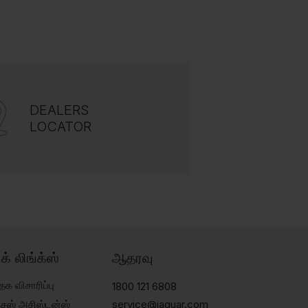
DEALERS
LOCATOR
ிக் லிங்க்ஸ்
ஆதரவு
தக விசாரிப்பு
1800 121 6808
்சேஸ் அசிஸ்டன்ஸ்
service@jaquar.com