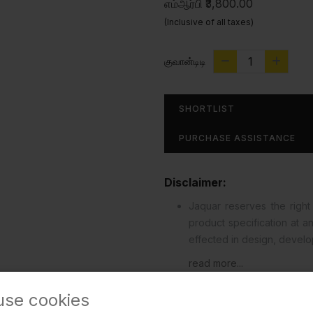
எம்ஆர்பி
₹3,800.00
(Inclusive of all taxes)
குவான்டிடி
SHORTLIST
PURCHASE ASSISTANCE
Disclaimer:
Jaquar reserves the right 
product specification at 
effected in design, devel
read more...
use cookies