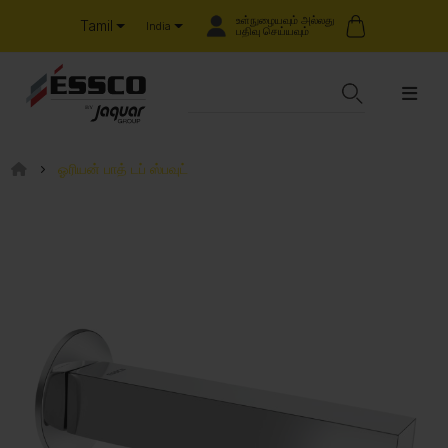
உள்நுழையவும் அல்லது
Tamil
India
பதிவு செய்யவும்
ஓரியன் பாத் டப் ஸ்பவுட்