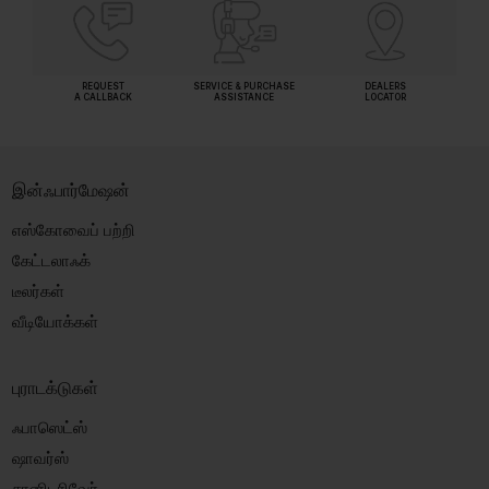
REQUEST
SERVICE & PURCHASE
DEALERS
A CALLBACK
ASSISTANCE
LOCATOR
இன்ஃபார்மேஷன்
எஸ்கோவைப் பற்றி
கேட்டலாஃக்
டீலர்கள்
வீடியோக்கள்
புராடக்டுகள்
ஃபாஸெட்ஸ்
ஷாவர்ஸ்
சானிடரிவேர்