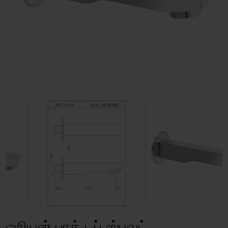
ஓரியன் பாத் டப் ஸ்பவுட்