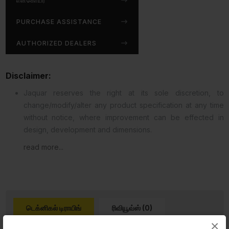
என்கொயர்
PURCHASE ASSISTANCE
AUTHORIZED DEALERS
Disclaimer:
Jaquar reserves the right at its sole discretion, to
change/modify/alter any product specification at any time
without notice, where improvement can be effected in
design, development and dimensions.
read more...
டெக்னிகல் டிராயிங்
ரிவியூவ்ஸ் (0)
×