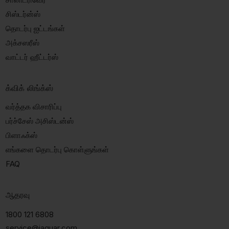
சிஸ்டர்ன்ஸ்
தொடர்பு ஐட்டங்கள்
அக்சஸரீஸ்
வாட்டர் ஹீட்டர்ஸ்
க்விக் லிங்க்ஸ்
வர்த்தக விசாரிப்பு
பர்ச்சேஸ் அசிஸ்டன்ஸ்
பிளாஃக்ஸ்
எங்களை தொடர்பு கொள்ளுங்கள்
FAQ
ஆதரவு
1800 121 6808
service@jaquar.com