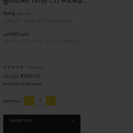
ரேன்ஜ்
ஓரியன்
புரொடக்ட் கோடு:
SPE-CHR-109429
டிஸ்கிரிப்ஷன்:
ஓரியன் பாத் டப் ஸ்பாவுட் வித் வால் ஃபிளேன்ஜ்
0 ரிவியூவ்ஸ்
எம்ஆர்பி
₹1,650.00
(Inclusive of all taxes)
குவான்டிடி
SHORTLIST