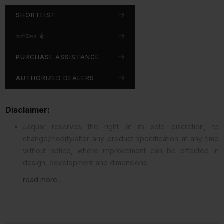
SHORTLIST
என்கொயர்
PURCHASE ASSISTANCE
AUTHORIZED DEALERS
Disclaimer:
Jaquar reserves the right at its sole discretion, to
change/modify/alter any product specification at any time
without notice, where improvement can be effected in
design, development and dimensions.
read more...