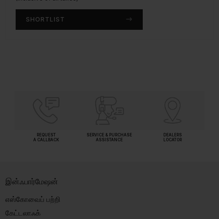
SHORTLIST
SHORTLIST
REQUEST
SERVICE & PURCHASE
DEALERS
A CALLBACK
ASSISTANCE
LOCATOR
இன்ஃபார்மேஷன்
எஸ்கோவைப் பற்றி
கேட்டலாஃக்