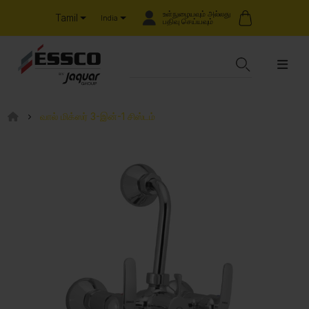
உள்நுழையவும் அல்லது
Tamil
India
பதிவு செய்யவும்
வால் மிக்ஸர் 3-இன்-1 சிஸ்டம்