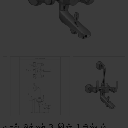
வால் மிக்ஸர் 3-இன்-1 சிஸ்டம்