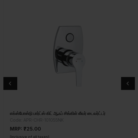
எக்ஸ்போஸ்டு பார்ட்ஸ் கிட் ஆஃப் சிங்கிள் லீவர் டைவர்ட்டர்
சிங்க் மிக்ஸர் வித் ஸ்விங்கிங் ஸ்பவுட்
Code: APR-CHR-101055NK
Code: APR-CHR-101309N
MRP: ₹725.00
MRP: ₹4,500.00
(Inclusive of all taxes)
(Inclusive of all taxes)