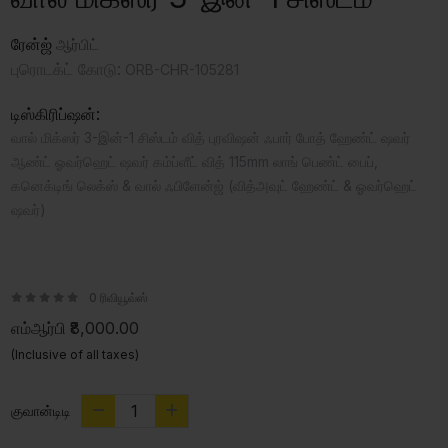
ரேன்ஜ்
ஆர்பிட்
புரொடக்ட் கோடு:
ORB-CHR-105281
டிஸ்கிரிப்ஷன்:
வால் மிக்ஸர் 3-இன்-1 சிஸ்டம் வித் புரவிஷன் ஃபார் போத் ஹேண்ட் ஷவர்
ஆண்ட் ஓவர்ஹெட் ஷவர் கம்ப்ளீட் வித் 115mm லாங் பெண்ட் பைப்,
கனெக்டிங் லெக்ஸ் & வால் ஃபிளேன்ஜ் (வித்அவுட் ஹேண்ட் & ஓவர்ஹெட்
ஷவர்)
0 ரிவியூவ்ஸ்
எம்ஆர்பி
₹8,000.00
(Inclusive of all taxes)
குவான்டிடி