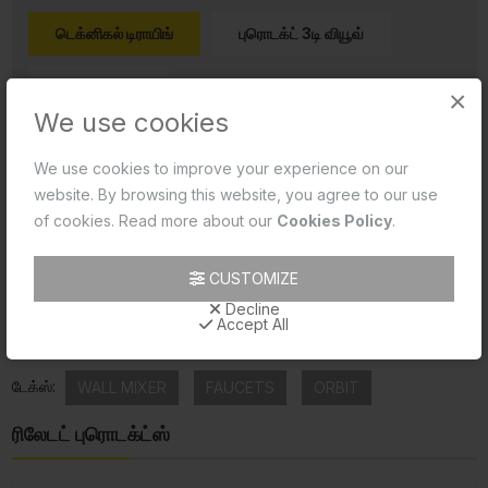
டெக்னிகல் டிராயிங்
புரொடக்ட் 3டி வியூவ்
ரிவியூவ்ஸ் (0)
×
We use cookies
Product 2D PDF
We use cookies to improve your experience on our
website. By browsing this website, you agree to our use
Product 2D CAD
of cookies. Read more about our
Cookies Policy
.
Product Data Sheet
CUSTOMIZE
Product Image
Decline
Accept All
Product Technical Image
டேக்ஸ்:
WALL MIXER
FAUCETS
ORBIT
ரிலேடட் புரொடக்ட்ஸ்