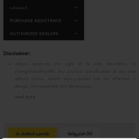
என்கொயர்
PURCHASE ASSISTANCE
AUTHORIZED DEALERS
Disclaimer:
Jaquar reserves the right at its sole discretion, to
change/modify/alter any product specification at any time
without notice, where improvement can be effected in
design, development and dimensions.
read more...
டெக்னிகல் டிராயிங்
ரிவியூவ்ஸ் (0)