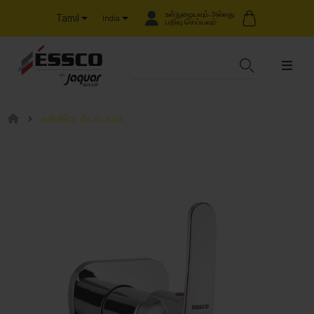
உள்நுழையவும் அல்லது
Tamil
India
பதிவு செய்யவும்
கன்சீல்டு ஸ்டாப் காக்