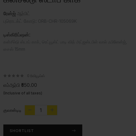
ரேன்ஜ்
ஆர்பிட்
புரொடக்ட் கோடு:
ORB-CHR-105069K
டிஸ்கிரிப்ஷன்:
கன்சீல்டு ஸ்டாப் காக், ரெட்யூஸ்ட் பாடி வித் அட்ஜஸ்டபிள் வால் ஃபிளேன்ஜ்,
சைஸ் 15mm
0 ரிவியூவ்ஸ்
எம்ஆர்பி
₹550.00
(Inclusive of all taxes)
குவான்டிடி
SHORTLIST