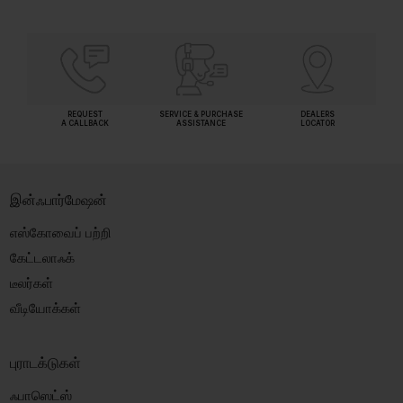
REQUEST
SERVICE & PURCHASE
DEALERS
A CALLBACK
ASSISTANCE
LOCATOR
இன்ஃபார்மேஷன்
எஸ்கோவைப் பற்றி
கேட்டலாஃக்
டீலர்கள்
வீடியோக்கள்
புராடக்டுகள்
ஃபாஸெட்ஸ்