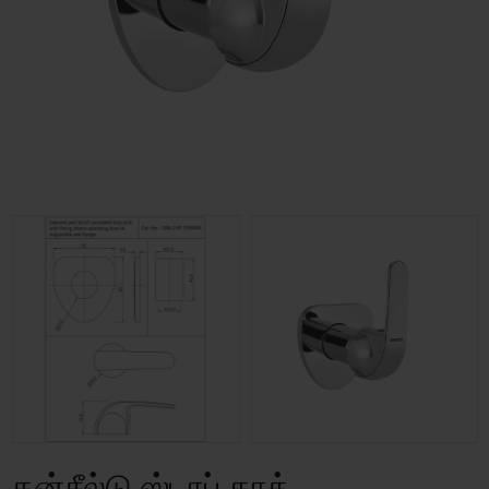
கன்சீல்டு ஸ்டாப் காக்