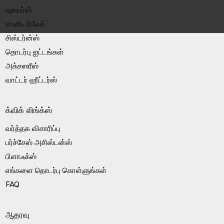
ஷாவர்ஸ்
சானிடரிவேர்
சிஸ்டர்ன்ஸ்
தொடர்பு ஐட்டங்கள்
அக்சஸரீஸ்
வாட்டர் ஹீட்டர்ஸ்
க்விக் லிங்க்ஸ்
வர்த்தக விசாரிப்பு
பர்ச்சேஸ் அசிஸ்டன்ஸ்
பிளாஃக்ஸ்
எங்களை தொடர்பு கொள்ளுங்கள்
FAQ
ஆதரவு