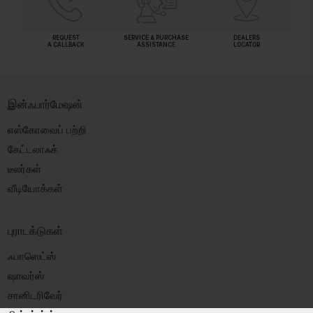
REQUEST
SERVICE & PURCHASE
DEALERS
A CALLBACK
ASSISTANCE
LOCATOR
இன்ஃபார்மேஷன்
எஸ்கோவைப் பற்றி
கேட்டலாஃக்
டீலர்கள்
வீடியோக்கள்
புராடக்டுகள்
ஃபாஸெட்ஸ்
ஷாவர்ஸ்
சானிடரிவேர்