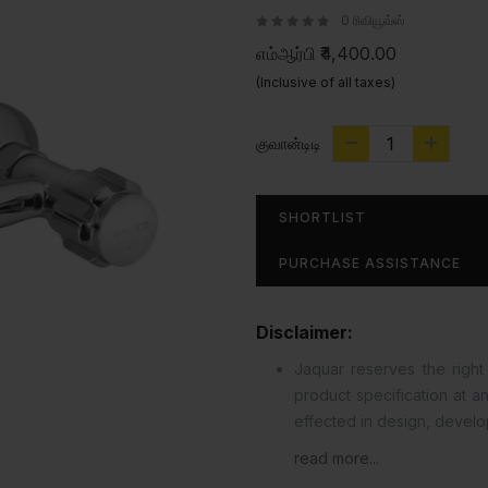
0 ரிவியூவ்ஸ்
எம்ஆர்பி
₹4,400.00
(Inclusive of all taxes)
குவான்டிடி
SHORTLIST
PURCHASE ASSISTANCE
Disclaimer:
Jaquar reserves the right 
product specification at 
effected in design, devel
read more...