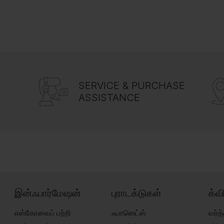
SERVICE & PURCHASE
ASSISTANCE
இன்ஃபார்மேஷன்
புராடக்டுகள்
க்வ
எஸ்கோவைப் பற்றி
ஃபாஸெட்ஸ்
வர்த்