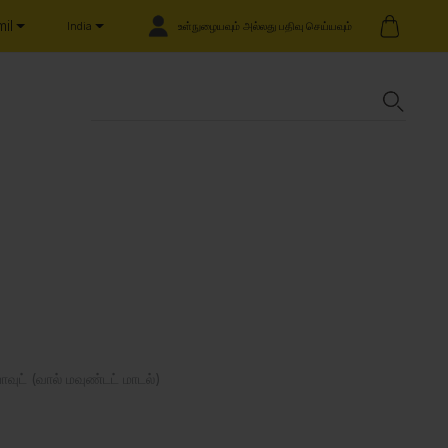
il
உள்நுழையவும் அல்லது பதிவு செய்யவும்
India
்பாவுட் (வால் மவுண்டட் மாடல்)