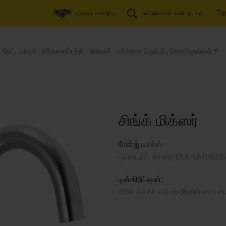
Tam
வர்த்தக விசாரிப்பு
டீலர்ஷிப்பைக் கண்டறியவும்
கேட்டலாஃக்
எங்களைப்பற்றி
பிளாஃக்
எங்களை தொடர்பு கொள்ளுங்கள்
சிங்க் மிக்ஸர்
ரேன்ஜ்
டீலக்ஸ்
புரொடக்ட் கோடு:
DLX-CHR-521S
டிஸ்கிரிப்ஷன்:
சிங்க் மிக்ஸர் வித் ஸ்விங்கிங் பைப் ஸ