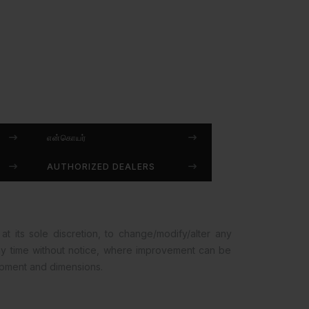
என்கொயர்
AUTHORIZED DEALERS
at its sole discretion, to change/modify/alter any
any time without notice, where improvement can be
opment and dimensions.