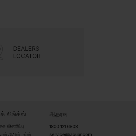
DEALERS
LOCATOR
ிக் லிங்க்ஸ்
ஆதரவு
தக விசாரிப்பு
1800 121 6808
்சேஸ் அசிஸ்டன்ஸ்
service@jaquar.com