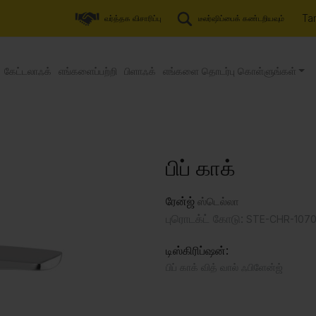
Tam
வர்த்தக விசாரிப்பு
டீலர்ஷிப்பைக் கண்டறியவும்
கேட்டலாஃக்
எங்களைப்பற்றி
பிளாஃக்
எங்களை தொடர்பு கொள்ளுங்கள்
பிப் காக்
ரேன்ஜ்
ஸ்டெல்லா
புரொடக்ட் கோடு:
STE-CHR-107
டிஸ்கிரிப்ஷன்:
பிப் காக் வித் வால் ஃபிளேன்ஜ்