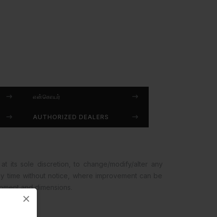
என்கொயர்
AUTHORIZED DEALERS
at its sole discretion, to change/modify/alter any
any time without notice, where improvement can be
opment and dimensions.
×