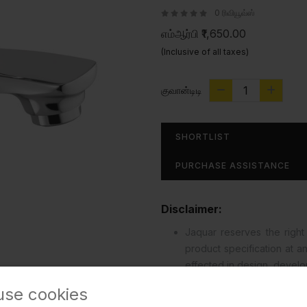
0 ரிவியூவ்ஸ்
எம்ஆர்பி
₹1,650.00
(Inclusive of all taxes)
குவான்டிடி
SHORTLIST
PURCHASE ASSISTANCE
Disclaimer:
Jaquar reserves the right 
product specification at 
effected in design, devel
read more...
use cookies