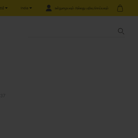
il
உள்நுழையவும் அல்லது பதிவு செய்யவும்
India
037