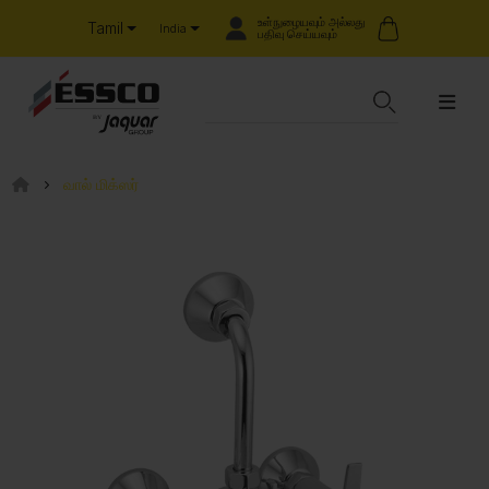
உள்நுழையவும் அல்லது
Tamil
India
பதிவு செய்யவும்
வால் மிக்ஸர்