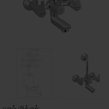
வால் மிக்ஸர்