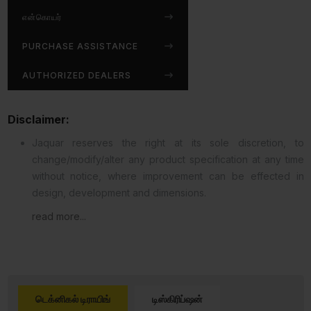
என்கொயர்
PURCHASE ASSISTANCE
AUTHORIZED DEALERS
Disclaimer:
Jaquar reserves the right at its sole discretion, to
change/modify/alter any product specification at any time
without notice, where improvement can be effected in
design, development and dimensions.
read more...
டெக்னிகல் டிராயிங்
டிஸ்கிரிப்ஷன்