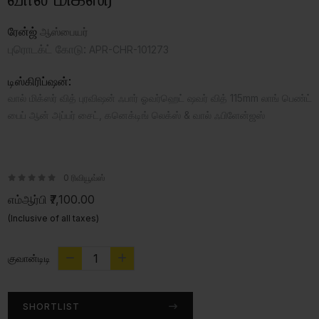
ரேன்ஜ்
ஆஸ்பையர்
புரொடக்ட் கோடு:
APR-CHR-101273
டிஸ்கிரிப்ஷன்:
வால் மிக்ஸர் வித் புரவிஷன் ஃபார் ஓவர்ஹெட் ஷவர் வித் 115mm லாங் பெண்ட்
பைப் ஆன் அப்பர் சைட், கனெக்டிங் லெக்ஸ் & வால் ஃபிளேன்ஜஸ்
0 ரிவியூவ்ஸ்
எம்ஆர்பி
₹7,100.00
(Inclusive of all taxes)
குவான்டிடி
SHORTLIST