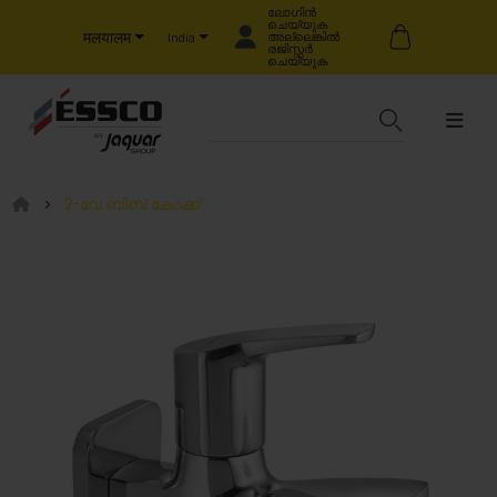
ലോഗിൻ
ചെയ്യുക
मलयालम
അല്ലെങ്കിൽ
India
രജിസ്റ്റർ
ചെയ്യുക
2-വേ ബിബ് കോക്ക്