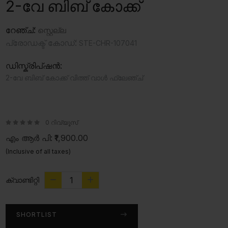
2-വേ ബിബ് കോക്ക്
റേഞ്ച്:
സ്റ്റെല്ല
പ്രോഡക്ട് കോഡ്:
STE-CHR-107041
ഡിസ്ക്രിപ്ഷൻ:
2-വേ ബിബ് കോക്ക് വിത്ത് വാൾ ഫ്ലേഞ്ച്
0 റിവ്യൂസ്
എം ആർ പി:
₹1,900.00
(Inclusive of all taxes)
ക്വാണ്ടിറ്റി
SHORTLIST