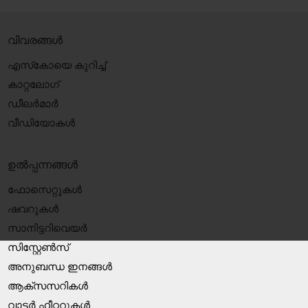
വിവരങ്ങൾ
എസ്‍കോയെ കുറിച്ച്
കാറ്റലോഗ്
ഡീലർമാർ
വീഡിയോകൾ
ഉൽപ്പന്നങ്ങൾ
ഫോസെറ്റുകൾ
ഷവറുകൾ
സാനിട്ടറിവെയർ
സിസ്റ്റേൺസ്
അനുബന്ധ ഇനങ്ങൾ
ആക്‌സസറികൾ
വാട്ടർ ഹീറ്ററുകൾ