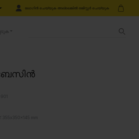
ലോഗിൻ ചെയ്യുക അല്ലെങ്കിൽ രജിസ്റ്റർ ചെയ്യുക
െടുക
് ബേസിൻ
901
 355x350x145 mm