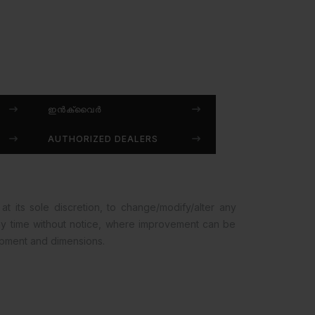
ഇൻക്വൈർ
AUTHORIZED DEALERS
at its sole discretion, to change/modify/alter any
any time without notice, where improvement can be
opment and dimensions.