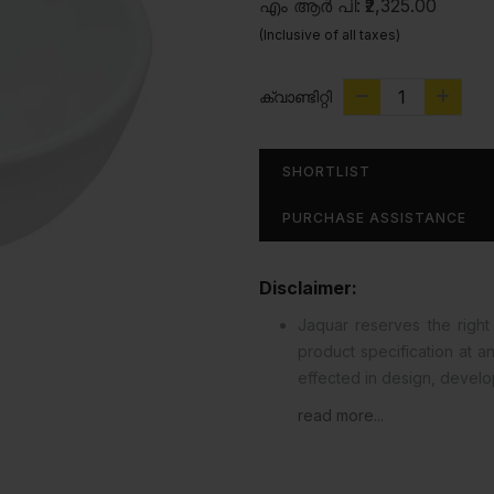
എം ആർ പി:
₹2,325.00
(Inclusive of all taxes)
ക്വാണ്ടിറ്റി
SHORTLIST
PURCHASE ASSISTANCE
Disclaimer:
Jaquar reserves the right 
product specification at 
effected in design, devel
read more...