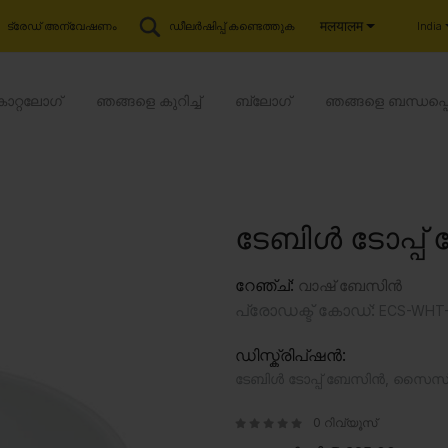
मलयालम
India
ട്രേഡ് അന്വേഷണം
ഡീലർഷിപ്പ് കണ്ടെത്തുക
കാറ്റലോഗ്
ഞങ്ങളെ കുറിച്ച്
ബ്ലോഗ്
ഞങ്ങളെ ബന്ധപ്പ
ടേബിൾ ടോപ്പ
റേഞ്ച്:
വാഷ് ബേസിൻ
പ്രോഡക്ട് കോഡ്:
ECS-WHT-
ഡിസ്ക്രിപ്ഷൻ:
ടേബിൾ ടോപ്പ് ബേസിൻ, സൈസ്:
0 റിവ്യൂസ്