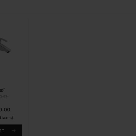
ക്
CHR-
00.00
ll taxes)
ST