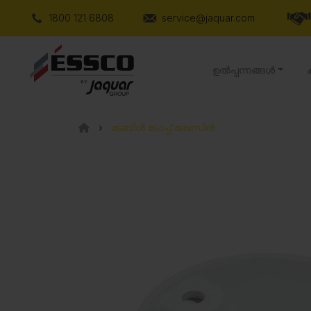
1800 121 6808
service@jaquar.com
ഉൽപ്പന്നങ്ങൾ
ടേബിൾ ടോപ്പ് ബേസിൻ