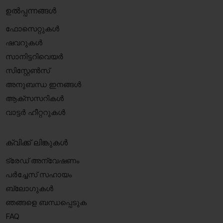
ഉൽപ്പന്നങ്ങൾ
ഫോസെറ്റുകൾ
ഷവറുകൾ
സാനിട്ടറിവെയർ
സിസ്റ്റേൺസ്
അനുബന്ധ ഇനങ്ങൾ
ആക്‌സസറികൾ
വാട്ടർ ഹീറ്ററുകൾ
ക്വിക്ക് ലിങ്കുകൾ
ട്രേഡ് അന്വേഷണം
പർച്ചേസ് സഹായം
ബ്ലോഗുകൾ
ഞങ്ങളെ ബന്ധപ്പെടുക
FAQ