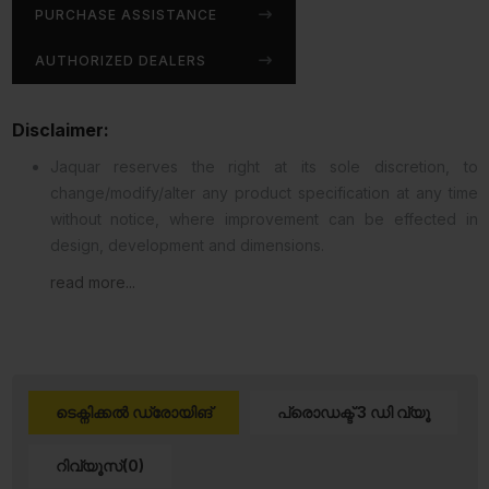
PURCHASE ASSISTANCE
AUTHORIZED DEALERS
Disclaimer:
Jaquar reserves the right at its sole discretion, to
change/modify/alter any product specification at any time
without notice, where improvement can be effected in
design, development and dimensions.
read more...
ടെക്നിക്കൽ ഡ്രോയിങ്
പ്രൊഡക്ട് 3 ഡി വ്യൂ
റിവ്യൂസ്(0)