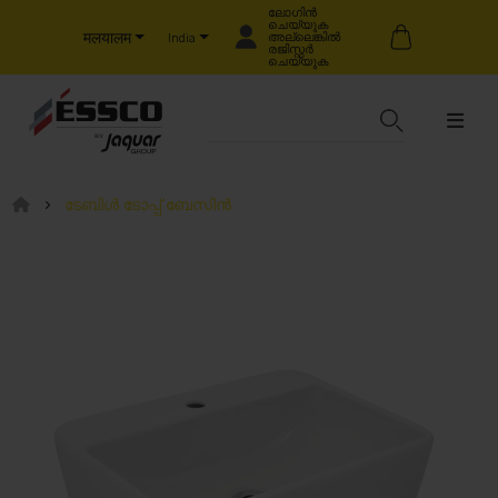
ലോഗിൻ
ചെയ്യുക
मलयालम
അല്ലെങ്കിൽ
India
രജിസ്റ്റർ
ചെയ്യുക
ടേബിൾ ടോപ്പ് ബേസിൻ