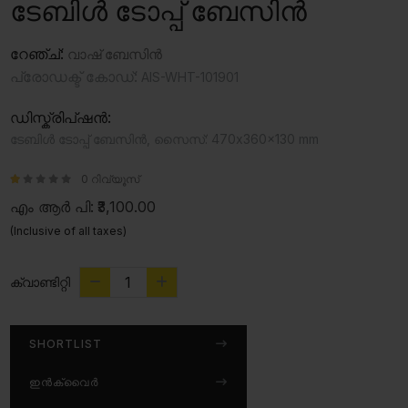
ടേബിൾ ടോപ്പ് ബേസിൻ
റേഞ്ച്:
വാഷ് ബേസിൻ
പ്രോഡക്ട് കോഡ്:
AIS-WHT-101901
ഡിസ്ക്രിപ്ഷൻ:
ടേബിൾ ടോപ്പ് ബേസിൻ, സൈസ്: 470x360x130 mm
0 റിവ്യൂസ്
എം ആർ പി:
₹3,100.00
(Inclusive of all taxes)
ക്വാണ്ടിറ്റി
SHORTLIST
ഇൻക്വൈർ