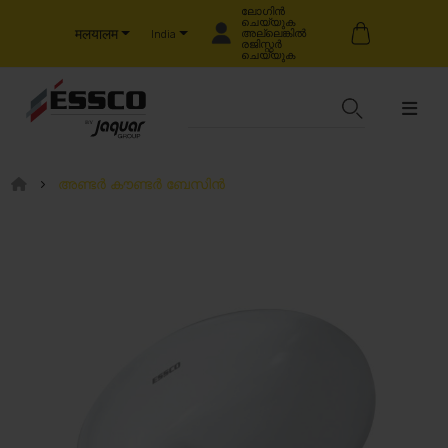
ലോഗിൻ
ചെയ്യുക
मलयालम
അല്ലെങ്കിൽ
India
രജിസ്റ്റർ
ചെയ്യുക
അണ്ടർ കൗണ്ടർ ബേസിൻ