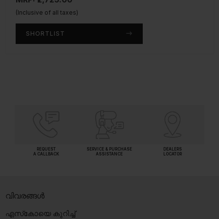
(Inclusive of all taxes)
(Inclusive of all taxes)
SHORTLIST
SHORTLIST
REQUEST
SERVICE & PURCHASE
DEALERS
A CALLBACK
ASSISTANCE
LOCATOR
വിവരങ്ങൾ
എസ്‍കോയെ കുറിച്ച്