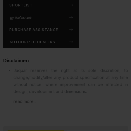
SHORTLIST
ഇൻക്വൈർ
PURCHASE ASSISTANCE
AUTHORIZED DEALERS
Disclaimer:
Jaquar reserves the right at its sole discretion, to
change/modify/alter any product specification at any time
without notice, where improvement can be effected in
design, development and dimensions.
read more...