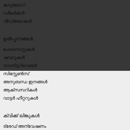
കാറ്റലോഗ്
ഡീലർമാർ
വീഡിയോകൾ
ഉൽപ്പന്നങ്ങൾ
ഫോസെറ്റുകൾ
ഷവറുകൾ
സാനിട്ടറിവെയർ
സിസ്റ്റേൺസ്
അനുബന്ധ ഇനങ്ങൾ
ആക്‌സസറികൾ
വാട്ടർ ഹീറ്ററുകൾ
ക്വിക്ക് ലിങ്കുകൾ
ട്രേഡ് അന്വേഷണം