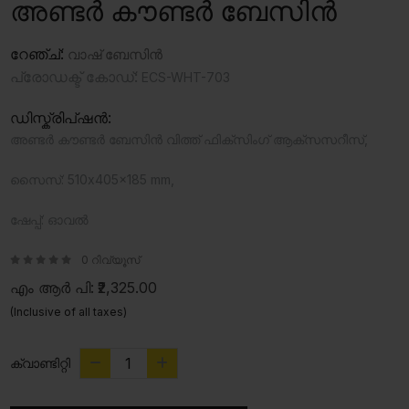
അണ്ടർ കൗണ്ടർ ബേസിൻ
റേഞ്ച്:
വാഷ് ബേസിൻ
പ്രോഡക്ട് കോഡ്:
ECS-WHT-703
ഡിസ്ക്രിപ്ഷൻ:
അണ്ടർ കൗണ്ടർ ബേസിൻ വിത്ത് ഫിക്സിംഗ് ആക്സസറീസ്,
സൈസ്: 510x405x185 mm,
ഷേപ്പ്: ഓവൽ
0 റിവ്യൂസ്
എം ആർ പി:
₹2,325.00
(Inclusive of all taxes)
ക്വാണ്ടിറ്റി