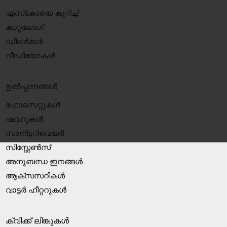
എസ്‍കോയെ കുറിച്ച്
കാറ്റലോഗ്
ഡീലർമാർ
വീഡിയോകൾ
ഉൽപ്പന്നങ്ങൾ
ഫോസെറ്റുകൾ
ഷവറുകൾ
സാനിട്ടറിവെയർ
സിസ്റ്റേൺസ്
അനുബന്ധ ഇനങ്ങൾ
ആക്‌സസറികൾ
വാട്ടർ ഹീറ്ററുകൾ
ക്വിക്ക് ലിങ്കുകൾ