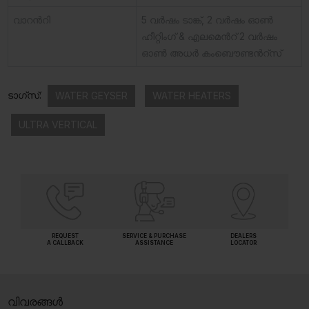
വാറൻറി
5 വർഷം ടാങ്ക്, 2 വർഷം ഓൺ
ഹീറ്റിംഗ് & എലമെൻറ് 2 വർഷം
ഓൺ അധർ കംബൌണ്ടൻറ്സ്
ടാഗ്സ്:
WATER GEYSER
WATER HEATERS
ULTRA VERTICAL
REQUEST
SERVICE & PURCHASE
DEALERS
A CALLBACK
ASSISTANCE
LOCATOR
വിവരങ്ങൾ