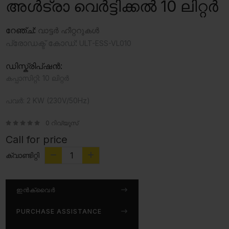
അൾട്രാ വെർട്ടിക്കൽ 10 ലിറ്റർ
റേഞ്ച്:
വാട്ടർ ഹീറ്ററുകൾ
പ്രോഡക്ട് കോഡ്:
ULT-ESS-VL010
ഡിസ്ക്രിപ്ഷൻ:
കപ്പാസിറ്റി: 10 ലിറ്റർ
പവർ: 2 KW (230V/50Hz)
0 റിവ്യൂസ്
Call for price
ക്വാണ്ടിറ്റി
ഇൻക്വൈർ
PURCHASE ASSISTANCE