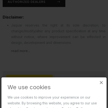
AUTHORIZED DEALERS
Disclaimer:
Jaquar reserves the right at its sole discretion, to
change/modify/alter any product specification at any time
without notice, where improvement can be effected in
design, development and dimensions.
read more...
ടെക്നിക്കൽ ഡ്രോയിങ്
ഡിസ്ക്രിപ്ഷൻ
×
We use cookies
റിവ്യൂസ്(0)
We use cookies to improve your experience on our
website. By browsing this website, you agree to our use
Product Image