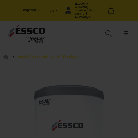
ലോഗിൻ
ചെയ്യുക
मलयालम
അല്ലെങ്കിൽ
India
രജിസ്റ്റർ
ചെയ്യുക
അൾട്രാ വെർട്ടിക്കൽ 10 ലിറ്റർ