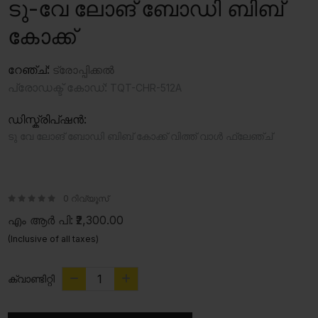
ടു-വേ ലോങ് ബോഡി ബിബ്
കോക്ക്
റേഞ്ച്:
ട്രോപ്പിക്കൽ
പ്രോഡക്ട് കോഡ്:
TQT-CHR-512A
ഡിസ്ക്രിപ്ഷൻ:
ടു വേ ലോങ് ബോഡി ബിബ് കോക്ക് വിത്ത് വാൾ ഫ്ലേഞ്ച്
0 റിവ്യൂസ്
എം ആർ പി:
₹2,300.00
(Inclusive of all taxes)
ക്വാണ്ടിറ്റി