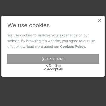
×
We use cookies
We use cookies to improve your experience on our
website. By browsing this website, you agree to our use
of cookies. Read more about our
Cookies Policy
.
2-വേ ആംഗുലർ സ്റ്റോപ്പ് കോക്ക്
Code: ORI-CHR-109067
CUSTOMIZE
MRP: ₹2,150.00
Decline
(Inclusive of all taxes)
Accept All
SHORTLIST