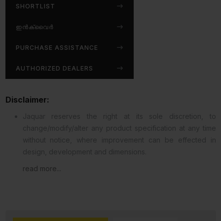
SHORTLIST
ഇൻക്വൈർ
PURCHASE ASSISTANCE
AUTHORIZED DEALERS
Disclaimer:
Jaquar reserves the right at its sole discretion, to
change/modify/alter any product specification at any time
without notice, where improvement can be effected in
design, development and dimensions.
read more...