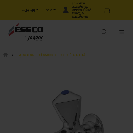
ലോഗിൻ
ചെയ്യുക
मलयालम
അല്ലെങ്കിൽ
India
രജിസ്റ്റർ
ചെയ്യുക
ടു-വേ ലോങ് ബോഡി ബിബ് കോക്ക്