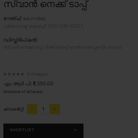
സ്വാൻ നെക്ക് ടാപ്പ്
റേഞ്ച്:
കോസ്‍മോ
പ്രോഡക്ട് കോഡ്:
COS-CHR-103127
ഡിസ്ക്രിപ്ഷൻ:
സ്വാൻ നെക്ക് ടാപ്പ് വിത്ത് റൈറ്റ് ഹാൻഡ് ഓപ്പറേറ്റിം നോബ്
0 റിവ്യൂസ്
എം ആർ പി:
₹2,550.00
(Inclusive of all taxes)
ക്വാണ്ടിറ്റി
SHORTLIST