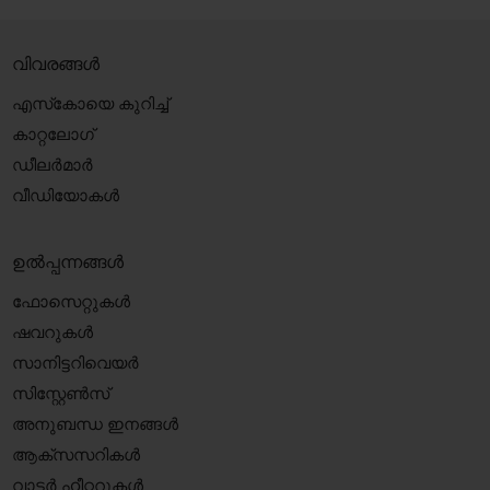
വിവരങ്ങൾ
എസ്‍കോയെ കുറിച്ച്
കാറ്റലോഗ്
ഡീലർമാർ
വീഡിയോകൾ
ഉൽപ്പന്നങ്ങൾ
ഫോസെറ്റുകൾ
ഷവറുകൾ
സാനിട്ടറിവെയർ
സിസ്റ്റേൺസ്
അനുബന്ധ ഇനങ്ങൾ
ആക്‌സസറികൾ
വാട്ടർ ഹീറ്ററുകൾ