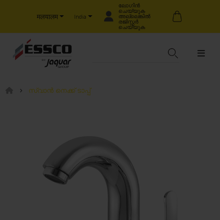
ലോഗിൻ
ചെയ്യുക
मलयालम
അല്ലെങ്കിൽ
India
രജിസ്റ്റർ
ചെയ്യുക
സ്വാൻ നെക്ക് ടാപ്പ്