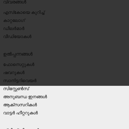
വിവരങ്ങൾ
എസ്‍കോയെ കുറിച്ച്
കാറ്റലോഗ്
ഡീലർമാർ
വീഡിയോകൾ
ഉൽപ്പന്നങ്ങൾ
ഫോസെറ്റുകൾ
ഷവറുകൾ
സാനിട്ടറിവെയർ
സിസ്റ്റേൺസ്
അനുബന്ധ ഇനങ്ങൾ
ആക്‌സസറികൾ
വാട്ടർ ഹീറ്ററുകൾ