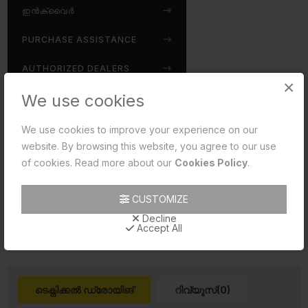
ഇൻക്വൈർ
PURCHASE ASSISTANCE
AUTHORIZED DEALERS
×
We use cookies
Disclaimer:
We use cookies to improve your experience on our
Jaquar reserves the right at its sole discretion, to
website. By browsing this website, you agree to our use
change/modify/alter any product specification at any time
of cookies. Read more about our
Cookies Policy
.
without notice, where improvement can be effected in
design, development and dimensions.
CUSTOMIZE
read more...
Decline
Accept All
ടെക്നിക്കൽ ഡ്രോയിങ്
റിവ്യൂസ്(0)