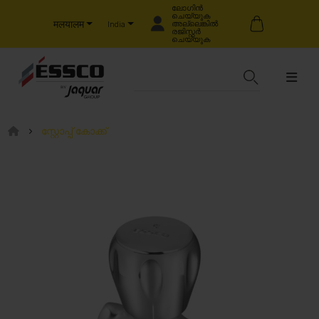
ലോഗിൻ
ചെയ്യുക
मलयालम
അല്ലെങ്കിൽ
India
രജിസ്റ്റർ
ചെയ്യുക
സ്റ്റോപ്പ് കോക്ക്