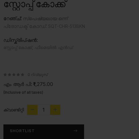
സ്റ്റോപ്പ് കോക്ക്
റേഞ്ച്:
സ്‍പെഷ്യലായ ഒന്ന്
പ്രോഡക്ട് കോഡ്:
SQT-CHR-513BKN
ഡിസ്ക്രിപ്ഷൻ:
സ്റ്റോപ്പ് കോക്ക്, ഫീമെയിൽ എൻഡ്
0 റിവ്യൂസ്
എം ആർ പി:
₹1,275.00
(Inclusive of all taxes)
ക്വാണ്ടിറ്റി
SHORTLIST