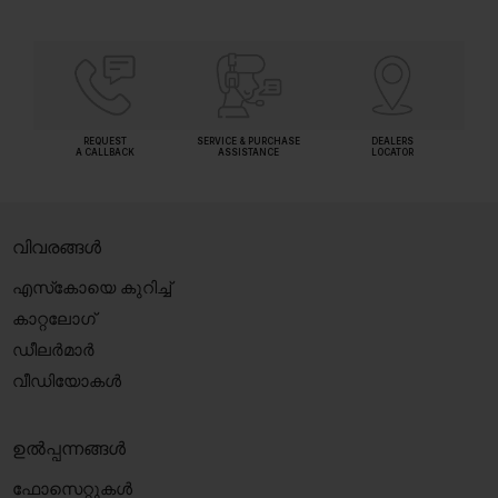
REQUEST
SERVICE & PURCHASE
DEALERS
A CALLBACK
ASSISTANCE
LOCATOR
വിവരങ്ങൾ
എസ്‍കോയെ കുറിച്ച്
കാറ്റലോഗ്
ഡീലർമാർ
വീഡിയോകൾ
ഉൽപ്പന്നങ്ങൾ
ഫോസെറ്റുകൾ