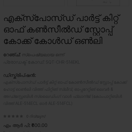
എക്സ്പോസ്ഡ് പാർട്ട് കിറ്റ്
ഓഫ് കൺസീൽഡ് സ്റ്റോപ്പ്
കോക്ക് കോൾഡ് ഒൺലി
റേഞ്ച്:
സ്‍പെഷ്യലായ ഒന്ന്
പ്രോഡക്ട് കോഡ്:
SQT-CHR-514EKL
ഡിസ്ക്രിപ്ഷൻ:
എക്സ്പോസ്‌ഡ് പാർട്ട് കിറ്റ് ഓഫ് കോൺസീൽഡ് സ്റ്റോപ്പ് കോക്ക്
ഹോട്ട് ഓൺലി വിത്ത് ഫിറ്റിങ് സ്ലീവ്, ഓപ്പറേറ്റിങ് ലെവർ &
അഡ്ജസ്റ്റബിൾ സ്ലൈഡിംഗ് വാൾ ഫ്ലാന്ജ് (കോംപാറ്റിബിൾ
വിത്ത് ALE-514ECL ഓർ ALE-514FCL)
0 റിവ്യൂസ്
എം ആർ പി:
₹600.00