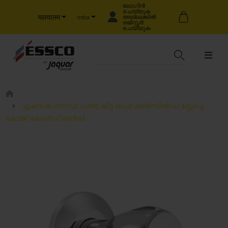
ലോഗിൻ
ചെയ്യുക
मलयालम
അല്ലെങ്കിൽ
India
രജിസ്റ്റർ
ചെയ്യുക
എക്സ്പോസ്ഡ് പാർട്ട് കിറ്റ് ഓഫ് കൺസീൽഡ് സ്റ്റോപ്പ്
കോക്ക് കോൾഡ് ഒൺലി