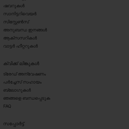
ഷവറുകൾ
സാനിട്ടറിവെയർ
സിസ്റ്റേൺസ്
അനുബന്ധ ഇനങ്ങൾ
ആക്‌സസറികൾ
വാട്ടർ ഹീറ്ററുകൾ
ക്വിക്ക് ലിങ്കുകൾ
ട്രേഡ് അന്വേഷണം
പർച്ചേസ് സഹായം
ബ്ലോഗുകൾ
ഞങ്ങളെ ബന്ധപ്പെടുക
FAQ
സപ്പോർട്ട്