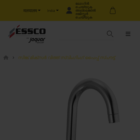
ലോഗിൻ
ചെയ്യുക
मलयालम
അല്ലെങ്കിൽ
India
രജിസ്റ്റർ
ചെയ്യുക
സിങ്ക് മിക്സർ വിത്ത് സ്വിംഗിംഗ് പൈപ്പ് സ്പൗട്ട്