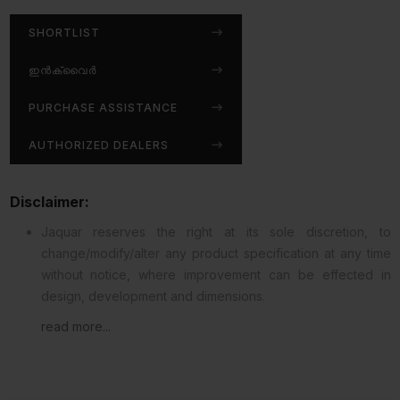
SHORTLIST
ഇൻക്വൈർ
PURCHASE ASSISTANCE
AUTHORIZED DEALERS
Disclaimer:
Jaquar reserves the right at its sole discretion, to
change/modify/alter any product specification at any time
without notice, where improvement can be effected in
design, development and dimensions.
read more...