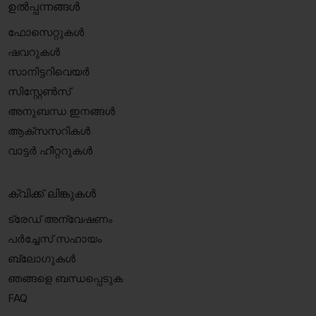
ഉൽപ്പന്നങ്ങൾ
ഫോസെറ്റുകൾ
ഷവറുകൾ
സാനിട്ടറിവെയർ
സിസ്റ്റേൺസ്
അനുബന്ധ ഇനങ്ങൾ
ആക്‌സസറികൾ
വാട്ടർ ഹീറ്ററുകൾ
ക്വിക്ക് ലിങ്കുകൾ
ട്രേഡ് അന്വേഷണം
പർച്ചേസ് സഹായം
ബ്ലോഗുകൾ
ഞങ്ങളെ ബന്ധപ്പെടുക
FAQ