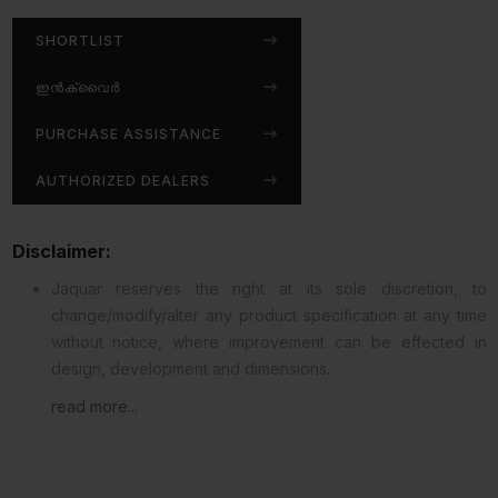
SHORTLIST
ഇൻക്വൈർ
PURCHASE ASSISTANCE
AUTHORIZED DEALERS
Disclaimer:
Jaquar reserves the right at its sole discretion, to
change/modify/alter any product specification at any time
without notice, where improvement can be effected in
design, development and dimensions.
read more...