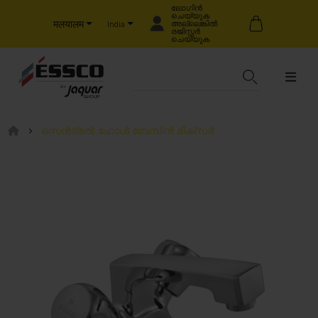
ലോഗിൻ
ചെയ്യുക
मलयालम
അല്ലെങ്കിൽ
India
രജിസ്റ്റർ
ചെയ്യുക
സെൻട്രൽ ഹോൾ ബേസിൻ മിക്സർ