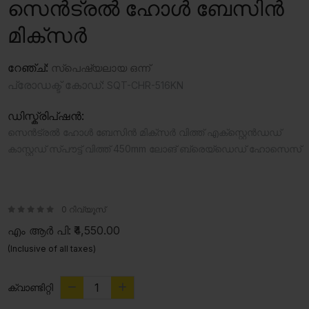
സെൻട്രൽ ഹോൾ ബേസിൻ
മിക്സർ
റേഞ്ച്:
സ്‍പെഷ്യലായ ഒന്ന്
പ്രോഡക്ട് കോഡ്:
SQT-CHR-516KN
ഡിസ്ക്രിപ്ഷൻ:
സെൻട്രൽ ഹോൾ ബേസിൻ മിക്സർ വിത്ത് എക്സ്റ്റെൻഡഡ്
കാസ്റ്റഡ് സ്പൗട്ട് വിത്ത് 450mm ലോങ് ബ്രെയ്ഡെഡ് ഹോസെസ്
0 റിവ്യൂസ്
എം ആർ പി:
₹4,550.00
(Inclusive of all taxes)
ക്വാണ്ടിറ്റി