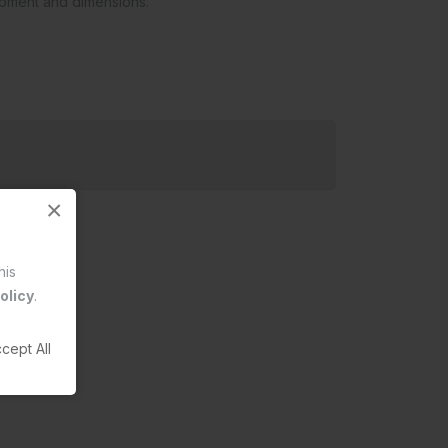
opment and dimensions.
×
his
olicy
.
cept All