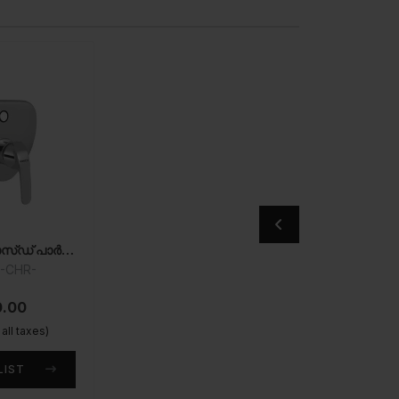
എക്സ്പോസ്ഡ് പാർട്സ് കിറ്റ് ഓഫ് സിംഗിൾ ലിവർ ഡൈവേർട്ടർ
B-CHR-
0.00
 all taxes)
LIST