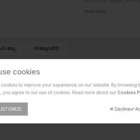
effected in design, devel
read more...
ഡി വ്യൂ
റിവ്യൂസ്(0)
use cookies
cookies to improve your experience on our website. By browsing t
, you agree to our use of cookies. Read more about our
Cookies P
USTOMIZE
Decline
Ac