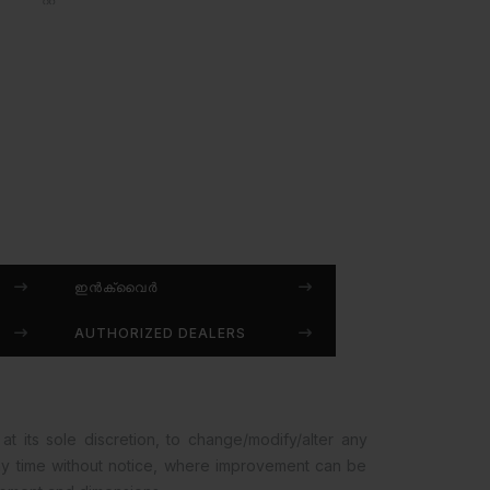
ഇൻക്വൈർ
AUTHORIZED DEALERS
at its sole discretion, to change/modify/alter any
any time without notice, where improvement can be