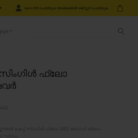
ലോഗിൻ ചെയ്യുക അല്ലെങ്കിൽ രജിസ്റ്റർ ചെയ്യുക
െടുക
പ് സിംഗിൾ ഫ്ലോ
ഷവർ
442
്വയർ ഷേപ്പ് സിംഗിൾ ഫ്ലോ (ABS ബോഡി ക്രോം
് സിസ്റ്റം