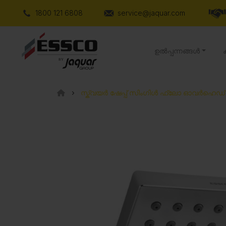
1800 121 6808
service@jaquar.com
ഉൽപ്പന്നങ്ങൾ
സ്ക്വയർ ഷേപ്പ് സിംഗിൾ ഫ്ലോ ഓവർഹെഡ