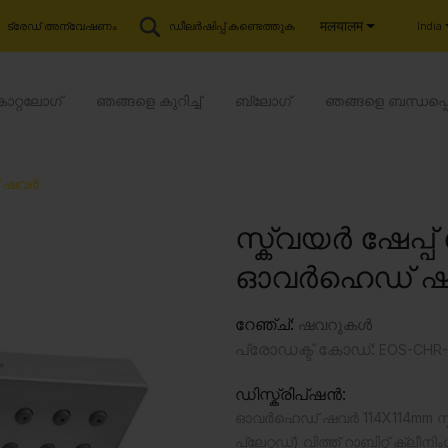
मलयालम
India
ട്രേഡ് അന്വേഷണം
ഡീലർഷിപ്പ് കണ്ടെത്തുക
കാറ്റലോഗ്
ഞങ്ങളെ കുറിച്ച്
ബ്ലോഗ്
ഞങ്ങളെ ബന്ധപ്പ
് ഷവർ
സ്ക്വയർ ഷേപ്
ഓവർഹെഡ് 
റേഞ്ച്:
ഷവറുകൾ
പ്രോഡക്ട് കോഡ്:
EOS-CHR-
ഡിസ്ക്രിപ്ഷൻ:
ഓവർഹെഡ് ഷവർ 114X114mm സ്ക
പ്ലേറ്റഡ്) വിത്ത് റാബിറ്റ് ക്ലീനിംഗ