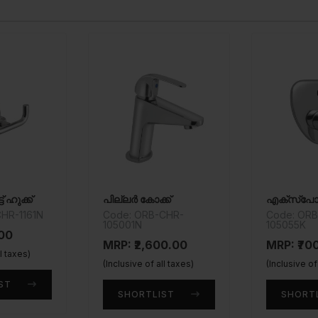
 ഹുക്ക്
പില്ലർ കോക്ക്
HR-1161N
Code: ORB-CHR-
Code: OR
105001N
105055K
.00
MRP: ₹2,600.00
MRP: ₹70
ll taxes)
(Inclusive of all taxes)
(Inclusive of
ST
SHORTLIST
SHORT