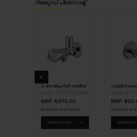
റിലേറ്റഡ് പ്രോഡക്ട്
2-വേ ആംഗിൾ വാൽവ്
ഡബിൾ കോട്ട്
Code: TQT-CHR-526AF
Code: AEC-C
MRP: ₹1,975.00
MRP: ₹650
(Inclusive of all taxes)
(Inclusive of a
SHORTLIST
SHORTLI