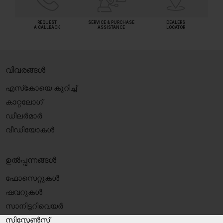
REQUEST
SERVICE & PURCHASE
DEALERS
A CALLBACK
ASSISTANCE
LOCATOR
വിവരങ്ങൾ
എസ്‍കോയെ കുറിച്ച്
കാറ്റലോഗ്
ഡീലർമാർ
വീഡിയോകൾ
ഉൽപ്പന്നങ്ങൾ
ഫോസെറ്റുകൾ
ഷവറുകൾ
സാനിട്ടറിവെയർ
സിസ്റ്റേൺസ്