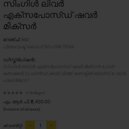
സിംഗിൾ ലിവർ
എക്സപോസ്ഡ് ഷവർ
മിക്സർ
റേഞ്ച്:
KIO
പ്രോഡക്ട് കോഡ്:
KIO-CHR-111149
ഡിസ്ക്രിപ്ഷൻ:
സിംഗിൾ ലെവർ എക്സ്പോസ്‌ഡ് ഷവർ മിക്‌സർ ഫോർ
കണക്ഷൻ ടു ഹാൻഡ് ഷവർ വിത്ത് കണക്ടിങ് ലെഗ്സ് & വാൾ
ഫ്ലാൻജസ്
0 റിവ്യൂസ്
എം ആർ പി:
₹5,450.00
(Inclusive of all taxes)
ക്വാണ്ടിറ്റി