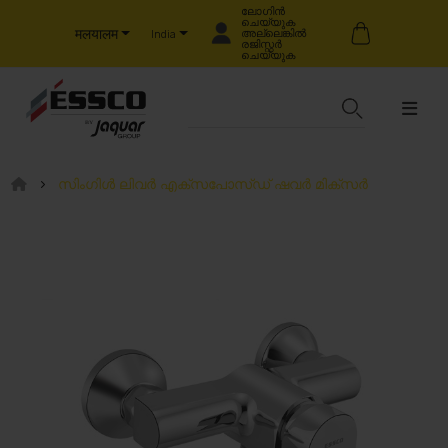
ലോഗിൻ
ചെയ്യുക
मलयालम
അല്ലെങ്കിൽ
India
രജിസ്റ്റർ
ചെയ്യുക
സിംഗിൾ ലിവർ എക്സപോസ്ഡ് ഷവർ മിക്സർ