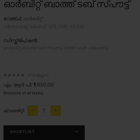
ഓർബിറ്റ് ബാത്ത് ടബ് സ്പൗട്ട്
റേഞ്ച്:
ഓർബിറ്റ്
പ്രോഡക്ട് കോഡ്:
SPE-CHR-105429
ഡിസ്ക്രിപ്ഷൻ:
ഓർബിറ്റ് ബാത്ത് ടബ് സ്പൗട്ട് വിത്ത് വാൾ ഫ്ലേഞ്ച്
0 റിവ്യൂസ്
എം ആർ പി:
₹1,650.00
(Inclusive of all taxes)
ക്വാണ്ടിറ്റി
SHORTLIST