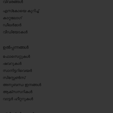
വിവരങ്ങൾ
എസ്‍കോയെ കുറിച്ച്
കാറ്റലോഗ്
ഡീലർമാർ
വീഡിയോകൾ
ഉൽപ്പന്നങ്ങൾ
ഫോസെറ്റുകൾ
ഷവറുകൾ
സാനിട്ടറിവെയർ
സിസ്റ്റേൺസ്
അനുബന്ധ ഇനങ്ങൾ
ആക്‌സസറികൾ
വാട്ടർ ഹീറ്ററുകൾ