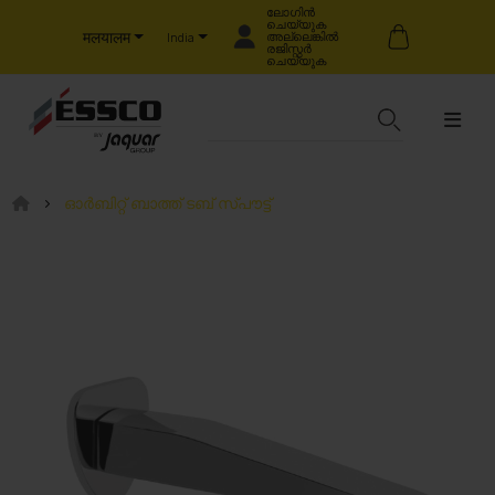
ലോഗിൻ
ചെയ്യുക
मलयालम
അല്ലെങ്കിൽ
India
രജിസ്റ്റർ
ചെയ്യുക
ഓർബിറ്റ് ബാത്ത് ടബ് സ്പൗട്ട്