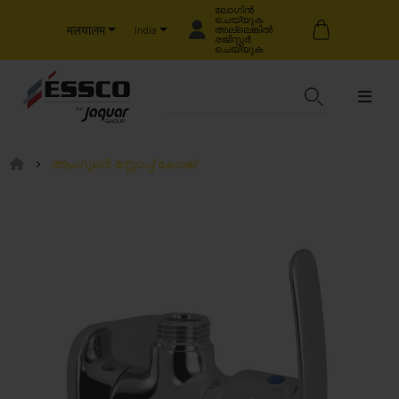
ലോഗിൻ
ചെയ്യുക
मलयालम
അല്ലെങ്കിൽ
India
രജിസ്റ്റർ
ചെയ്യുക
ആംഗുലർ സ്റ്റോപ്പ് കോക്ക്