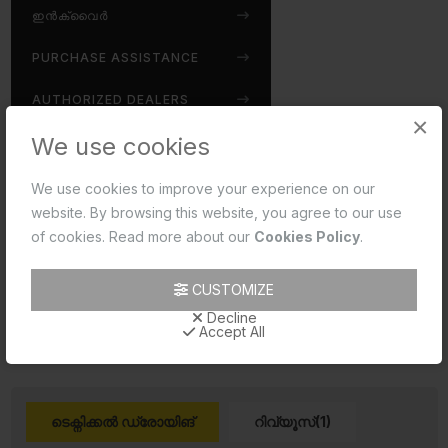
ഇൻക്വൈർ
PURCHASE ASSISTANCE
AUTHORIZED DEALERS
×
We use cookies
Disclaimer:
We use cookies to improve your experience on our
Jaquar reserves the right at its sole discretion, to
website. By browsing this website, you agree to our use
change/modify/alter any product specification at any time
of cookies. Read more about our
Cookies Policy
.
without notice, where improvement can be effected in
design, development and dimensions.
CUSTOMIZE
read more...
Decline
Accept All
ടെക്നിക്കൽ ഡ്രോയിങ്
റിവ്യൂസ്(1)