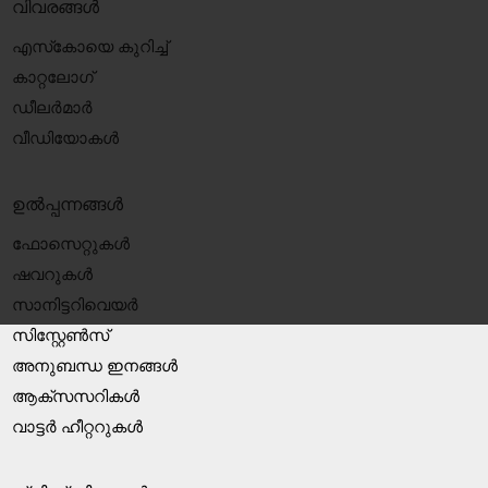
വിവരങ്ങൾ
എസ്‍കോയെ കുറിച്ച്
കാറ്റലോഗ്
ഡീലർമാർ
വീഡിയോകൾ
ഉൽപ്പന്നങ്ങൾ
ഫോസെറ്റുകൾ
ഷവറുകൾ
സാനിട്ടറിവെയർ
സിസ്റ്റേൺസ്
അനുബന്ധ ഇനങ്ങൾ
ആക്‌സസറികൾ
വാട്ടർ ഹീറ്ററുകൾ