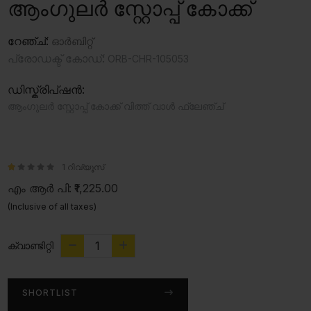
ആംഗുലർ സ്റ്റോപ്പ് കോക്ക്
റേഞ്ച്:
ഓർബിറ്റ്
പ്രോഡക്ട് കോഡ്:
ORB-CHR-105053
ഡിസ്ക്രിപ്ഷൻ:
ആംഗുലർ സ്റ്റോപ്പ് കോക്ക് വിത്ത് വാൾ ഫ്ലേഞ്ച്
1 റിവ്യൂസ്
എം ആർ പി:
₹1,225.00
(Inclusive of all taxes)
ക്വാണ്ടിറ്റി
SHORTLIST