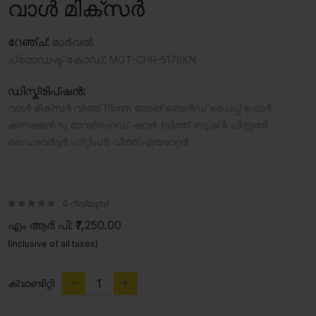
വാൾ മിക്സർ
റേഞ്ച്:
മാർവൽ
പ്രോഡക്ട് കോഡ്:
MQT-CHR-517BKN
ഡിസ്ക്രിപ്ഷൻ:
വാൾ മിക്സർ വിത്ത് 115mm ലോങ് ബെൻഡ് പൈപ്പ് ഫോർ
കണക്ഷൻ ടു ഓവർഹെഡ് ഷവർ (വിത്ത് ബുഷ് & പിസ്റ്റൺ
ഡൈവേർട്ടർ ഫിറ്റിംഗ്) വിത്ത് എയറേറ്റർ
0 റിവ്യൂസ്
എം ആർ പി:
₹7,250.00
(Inclusive of all taxes)
ക്വാണ്ടിറ്റി