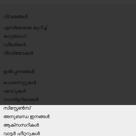
വിവരങ്ങൾ
എസ്‍കോയെ കുറിച്ച്
കാറ്റലോഗ്
ഡീലർമാർ
വീഡിയോകൾ
ഉൽപ്പന്നങ്ങൾ
ഫോസെറ്റുകൾ
ഷവറുകൾ
സാനിട്ടറിവെയർ
സിസ്റ്റേൺസ്
അനുബന്ധ ഇനങ്ങൾ
ആക്‌സസറികൾ
വാട്ടർ ഹീറ്ററുകൾ