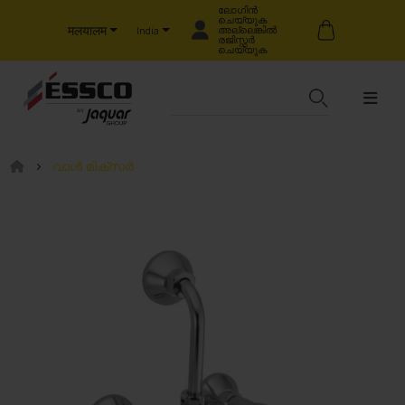
ലോഗിൻ
ചെയ്യുക
मलयालम
അല്ലെങ്കിൽ
India
രജിസ്റ്റർ
ചെയ്യുക
വാൾ മിക്സർ