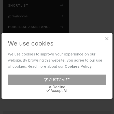
SHORTLIST
ഇൻക്വൈർ
PURCHASE ASSISTANCE
×
AUTHORIZED DEALERS
We use cookies
Disclaimer:
We use cookies to improve your experience on our
website. By browsing this website, you agree to our use
Jaquar reserves the right at its sole discretion, to
of cookies. Read more about our
Cookies Policy
.
change/modify/alter any product specification at any time
without notice, where improvement can be effected in
CUSTOMIZE
design, development and dimensions.
Decline
read more...
Accept All