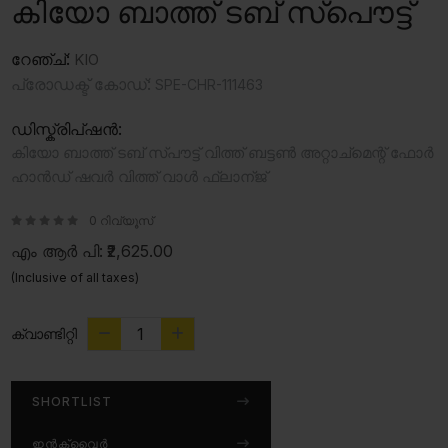
കിയോ ബാത്ത് ടബ് സ്പൌട്ട്
റേഞ്ച്:
KIO
പ്രോഡക്ട് കോഡ്:
SPE-CHR-111463
ഡിസ്ക്രിപ്ഷൻ:
കിയോ ബാത്ത് ടബ് സ്‌പൗട്ട് വിത്ത് ബട്ടൺ അറ്റാച്മെന്റ് ഫോർ
ഹാൻഡ് ഷവർ വിത്ത് വാൾ ഫ്ലാന്ജ്
0 റിവ്യൂസ്
എം ആർ പി:
₹2,625.00
(Inclusive of all taxes)
ക്വാണ്ടിറ്റി
SHORTLIST
ഇൻക്വൈർ