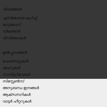
വിവരങ്ങൾ
എസ്‍കോയെ കുറിച്ച്
കാറ്റലോഗ്
ഡീലർമാർ
വീഡിയോകൾ
ഉൽപ്പന്നങ്ങൾ
ഫോസെറ്റുകൾ
ഷവറുകൾ
സാനിട്ടറിവെയർ
സിസ്റ്റേൺസ്
അനുബന്ധ ഇനങ്ങൾ
ആക്‌സസറികൾ
വാട്ടർ ഹീറ്ററുകൾ