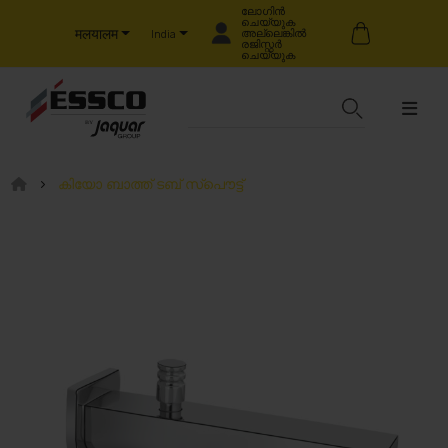
ലോഗിൻ
ചെയ്യുക
मलयालम
അല്ലെങ്കിൽ
India
രജിസ്റ്റർ
ചെയ്യുക
കിയോ ബാത്ത് ടബ് സ്പൌട്ട്