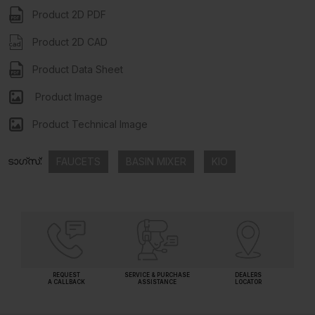
Product 2D PDF
Product 2D CAD
Product Data Sheet
Product Image
Product Technical Image
ടാഗ്സ്:
FAUCETS
BASIN MIXER
KIO
REQUEST
SERVICE & PURCHASE
DEALERS
A CALLBACK
ASSISTANCE
LOCATOR