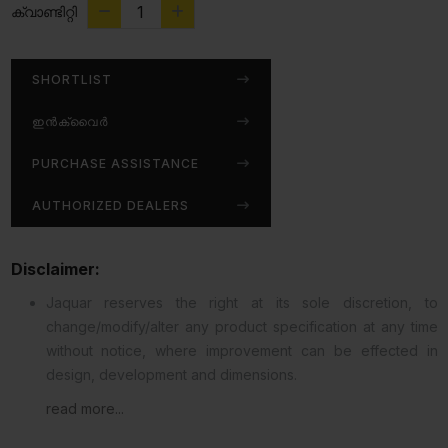
ക്വാണ്ടിറ്റി
SHORTLIST
ഇൻക്വൈർ
PURCHASE ASSISTANCE
AUTHORIZED DEALERS
Disclaimer:
Jaquar reserves the right at its sole discretion, to
change/modify/alter any product specification at any time
without notice, where improvement can be effected in
design, development and dimensions.
read more...