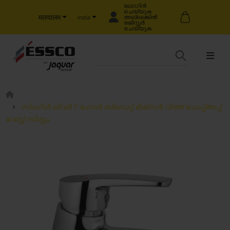
ലോഗിൻ
ചെയ്യുക
मलयालम
അല്ലെങ്കിൽ
India
രജിസ്റ്റർ
ചെയ്യുക
സിംഗിൾ ലിവർ 1-ഹോൾ ബിഡെറ്റ് മിക്സർ വിത്ത് പോപ്പ്അപ്പ്
വേസ്റ്റ് സിസ്റ്റം