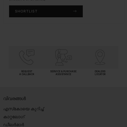
SHORTLIST
SHORTLIST
REQUEST
SERVICE & PURCHASE
DEALERS
A CALLBACK
ASSISTANCE
LOCATOR
വിവരങ്ങൾ
എസ്‍കോയെ കുറിച്ച്
കാറ്റലോഗ്
ഡീലർമാർ