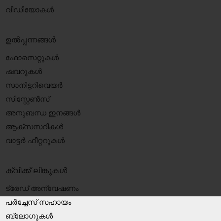
വീഡിയോകൾ
ഉൽപ്പന്നങ്ങൾ
ഫോസെറ്റുകൾ
ഷവറുകൾ
സാനിട്ടറിവെയർ
സിസ്റ്റേൺസ്
അനുബന്ധ ഇനങ്ങൾ
ആക്‌സസറികൾ
വാട്ടർ ഹീറ്ററുകൾ
ക്വിക്ക് ലിങ്കുകൾ
ട്രേഡ് അന്വേഷണം
പർച്ചേസ് സഹായം
ബ്ലോഗുകൾ