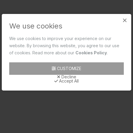
×
We use cookies
We use cookies to improve your experience on our
website. By browsing this website, you agree to our use
ഓറിയൻ ബാത്ത് ടബ് സ്പൗട്ട്
of cookies. Read more about our
Cookies Policy
.
Code: SPE-CHR-109429
MRP: ₹1,650.00
CUSTOMIZE
(Inclusive of all taxes)
Decline
Accept All
SHORTLIST