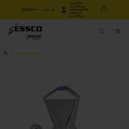
ലോഗിൻ
ചെയ്യുക
मलयालम
അല്ലെങ്കിൽ
India
രജിസ്റ്റർ
ചെയ്യുക
ബിബ് കോക്ക്