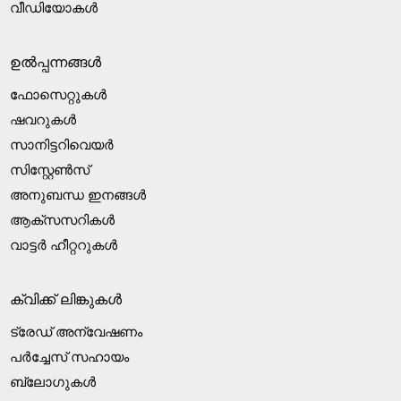
വീഡിയോകൾ
ഉൽപ്പന്നങ്ങൾ
ഫോസെറ്റുകൾ
ഷവറുകൾ
സാനിട്ടറിവെയർ
സിസ്റ്റേൺസ്
അനുബന്ധ ഇനങ്ങൾ
ആക്‌സസറികൾ
വാട്ടർ ഹീറ്ററുകൾ
ക്വിക്ക് ലിങ്കുകൾ
ട്രേഡ് അന്വേഷണം
പർച്ചേസ് സഹായം
ബ്ലോഗുകൾ