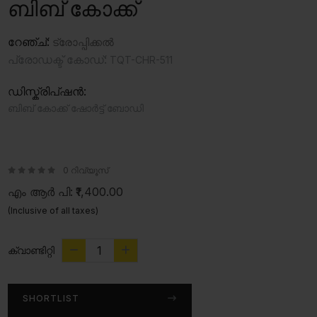
ബിബ് കോക്ക്
റേഞ്ച്:
ട്രോപ്പിക്കൽ
പ്രോഡക്ട് കോഡ്:
TQT-CHR-511
ഡിസ്ക്രിപ്ഷൻ:
ബിബ് കോക്ക് ഷോർട്ട് ബോഡി
0 റിവ്യൂസ്
എം ആർ പി:
₹1,400.00
(Inclusive of all taxes)
ക്വാണ്ടിറ്റി
SHORTLIST