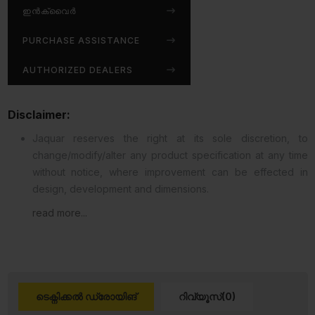
ഇൻക്വൈർ
PURCHASE ASSISTANCE
AUTHORIZED DEALERS
Disclaimer:
Jaquar reserves the right at its sole discretion, to
change/modify/alter any product specification at any time
without notice, where improvement can be effected in
design, development and dimensions.
read more...
ടെക്നിക്കൽ ഡ്രോയിങ്
റിവ്യൂസ്(0)