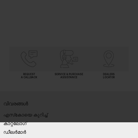
SHORTLIST
REQUEST
SERVICE & PURCHASE
DEALERS
A CALLBACK
ASSISTANCE
LOCATOR
വിവരങ്ങൾ
എസ്‍കോയെ കുറിച്ച്
കാറ്റലോഗ്
ഡീലർമാർ