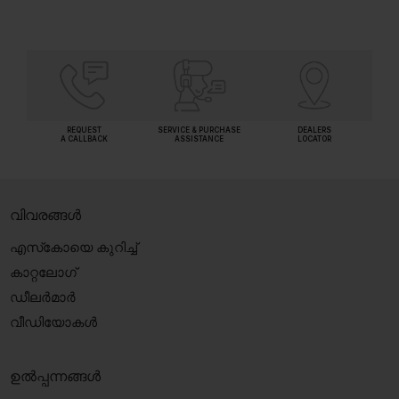
REQUEST
SERVICE & PURCHASE
DEALERS
A CALLBACK
ASSISTANCE
LOCATOR
വിവരങ്ങൾ
എസ്‍കോയെ കുറിച്ച്
കാറ്റലോഗ്
ഡീലർമാർ
വീഡിയോകൾ
ഉൽപ്പന്നങ്ങൾ