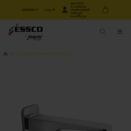
ലോഗിൻ
ചെയ്യുക
मलयालम
അല്ലെങ്കിൽ
India
രജിസ്റ്റർ
ചെയ്യുക
സ്റ്റെല്ല ബാത്ത് ടബ് സ്പൗട്ട്