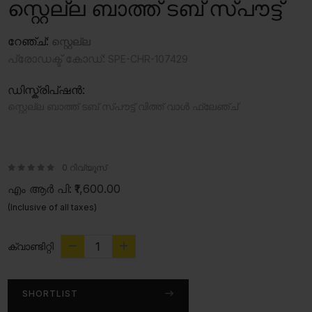
സ്റ്റെല്ല ബാത്ത് ടബ് സ്പൗട്ട്
റേഞ്ച്:
സ്റ്റെല്ല
പ്രോഡക്ട് കോഡ്:
SPE-CHR-107429
ഡിസ്ക്രിപ്ഷൻ:
സ്റ്റെല്ല ബാത്ത് ടബ് സ്പൗട്ട് വിത്ത് വാൾ ഫ്ലേഞ്ച്
0 റിവ്യൂസ്
എം ആർ പി:
₹1,600.00
(Inclusive of all taxes)
ക്വാണ്ടിറ്റി
SHORTLIST