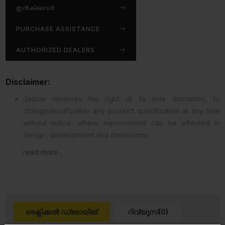
ഇൻക്വൈർ
PURCHASE ASSISTANCE
AUTHORIZED DEALERS
Disclaimer:
Jaquar reserves the right at its sole discretion, to
change/modify/alter any product specification at any time
without notice, where improvement can be effected in
design, development and dimensions.
read more...
ടെക്നിക്കൽ ഡ്രോയിങ്
റിവ്യൂസ്(0)