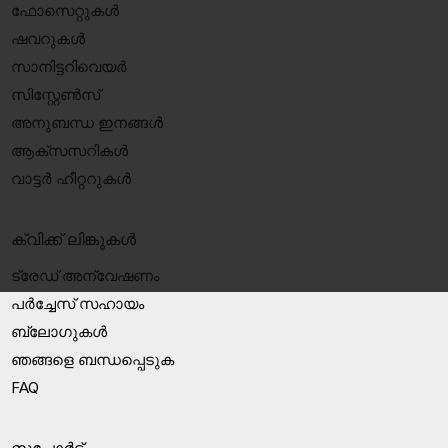
ഫോസെറ്റുകൾ
ഷവറുകൾ
സാനിട്ടറിവെയർ
സിസ്റ്റേൺസ്
അനുബന്ധ ഇനങ്ങൾ
ആക്‌സസറികൾ
വാട്ടർ ഹീറ്ററുകൾ
ക്വിക്ക് ലിങ്കുകൾ
ട്രേഡ് അന്വേഷണം
പർച്ചേസ് സഹായം
ബ്ലോഗുകൾ
ഞങ്ങളെ ബന്ധപ്പെടുക
FAQ
സപ്പോർട്ട്