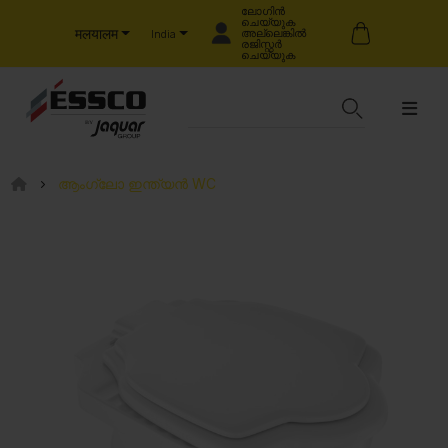
ലോഗിൻ
ചെയ്യുക
मलयालम
അല്ലെങ്കിൽ
India
രജിസ്റ്റർ
ചെയ്യുക
ആംഗ്ലോ ഇന്ത്യൻ WC