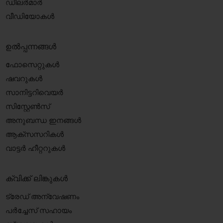
ഡീലർമാർ
വീഡിയോകൾ
ഉൽപ്പന്നങ്ങൾ
ഫോസെറ്റുകൾ
ഷവറുകൾ
സാനിട്ടറിവെയർ
സിസ്റ്റേൺസ്
അനുബന്ധ ഇനങ്ങൾ
ആക്‌സസറികൾ
വാട്ടർ ഹീറ്ററുകൾ
ക്വിക്ക് ലിങ്കുകൾ
ട്രേഡ് അന്വേഷണം
പർച്ചേസ് സഹായം