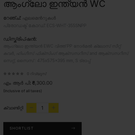
ആംഗ്ലോ ഇന്ത്യൻ WC
റേഞ്ച്:
എലമെന്‍റുകൾ
പ്രോഡക്ട് കോഡ്:
ECS-WHT-355SNPP
ഡിസ്ക്രിപ്ഷൻ:
ആംഗ്ലോ ഇന്ത്യൻ EWC വിത്ത് PP നോർമൽ ക്ലോസ് സീറ്റ്
കവർ, ഹിംഗീസ് ഫിക്സിംഗ് ആക്സസറീസ് and ആക്സസറീസ്
സെറ്റ്, സൈസ് : 475x575x395 mm, S ട്രാപ്പ്
0 റിവ്യൂസ്
എം ആർ പി:
₹6,300.00
(Inclusive of all taxes)
ക്വാണ്ടിറ്റി
SHORTLIST