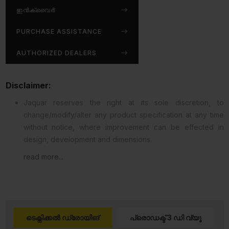
ഇൻക്വൈർ
PURCHASE ASSISTANCE
AUTHORIZED DEALERS
Disclaimer:
Jaquar reserves the right at its sole discretion, to
change/modify/alter any product specification at any time
without notice, where improvement can be effected in
design, development and dimensions.
read more...
ടെക്നിക്കൽ ഡ്രോയിങ്
പ്രൊഡക്ട് 3 ഡി വ്യൂ