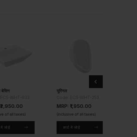
न
यूरिनल
कंसील्ड टॉ
S-WHT-933
Code: ECS-WHT-253
Code: O
105069K
950.00
MRP: ₹1,950.00
MRP: ₹5
 all taxes)
(Inclusive of all taxes)
(Inclusive 
ें
कार्ट में जोड़ें
कार्ट में ज