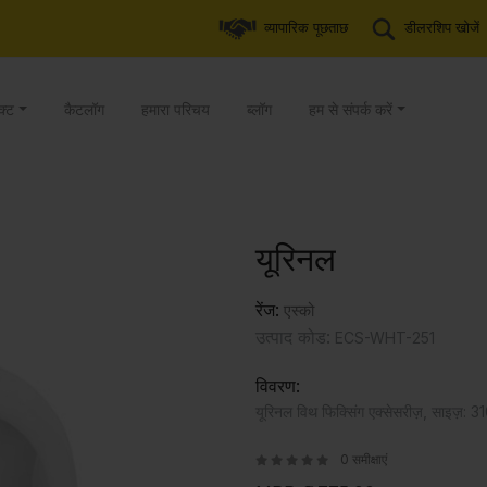
व्यापारिक पूछताछ
डीलरशिप खोजें
क्ट
कैटलॉग
हमारा परिचय
ब्लॉग
हम से संपर्क करें
यूरिनल
रेंज:
एस्को
उत्पाद कोड:
ECS-WHT-251
विवरण:
यूरिनल विथ फिक्सिंग एक्सेसरीज़, साइज़
0 समीक्षाएं