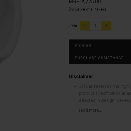
MRP:
₹1,775.00
(Inclusive of all taxes)
संख्या
कार्ट में जोड़ें
PURCHASE ASSISTANCE
Disclaimer:
Jaquar reserves the right 
product specification at 
effected in design, devel
read more...