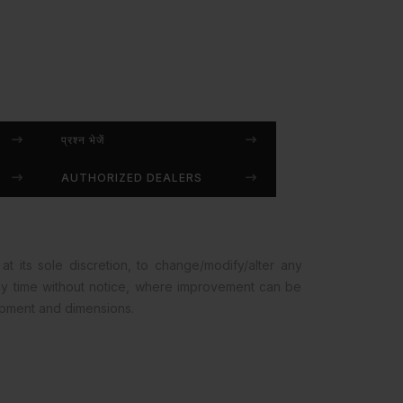
प्रश्न भेजें
AUTHORIZED DEALERS
at its sole discretion, to change/modify/alter any
any time without notice, where improvement can be
opment and dimensions.