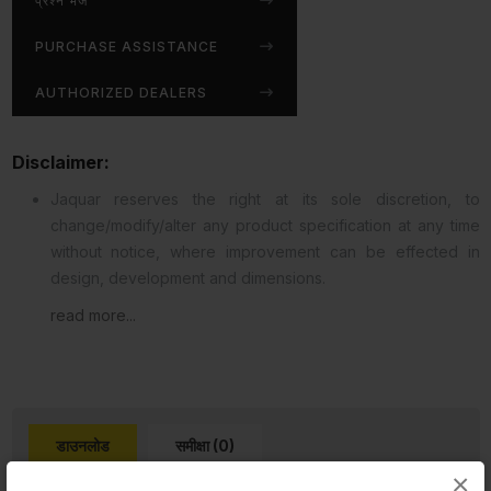
प्रश्न भेजें
PURCHASE ASSISTANCE
AUTHORIZED DEALERS
Disclaimer:
Jaquar reserves the right at its sole discretion, to
change/modify/alter any product specification at any time
without notice, where improvement can be effected in
design, development and dimensions.
read more...
डाउनलोड
समीक्षा (0)
×