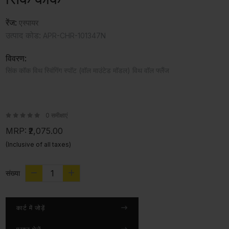
रेंज:
एस्पायर
उत्पाद कोड:
APR-CHR-101347N
विवरण:
सिंक कॉक विथ स्विंगिंग स्पॉट (वॉल माउंटेड मॉडल) विथ वॉल फ्लैंज
0 समीक्षाएं
MRP:
₹2,075.00
(Inclusive of all taxes)
संख्या
कार्ट में जोड़ें