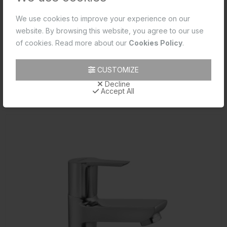
Product 2D PDF
We use cookies to improve your experience on our
website. By browsing this website, you agree to our use
Product 2D CAD
of cookies. Read more about our
Cookies Policy
.
Product Image
CUSTOMIZE
Product Technical Image
Decline
Accept All
संबंधित उत्पाद