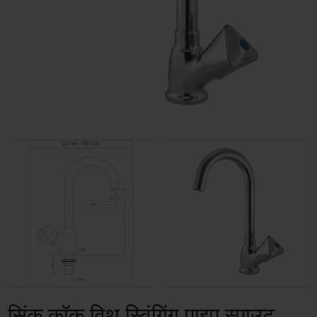
सिंक कॉक विथ स्विंगिंग पाइप स्पाउट