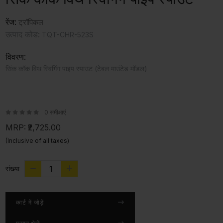
रेंज:
ट्रॉपिकल
उत्पाद कोड:
TQT-CHR-523S
विवरण:
सिंक कॉक विथ स्विंगिंग पाइप स्पाउट (टेबल माउंटेड मॉडल)
0 समीक्षाएं
MRP:
₹2,725.00
(Inclusive of all taxes)
संख्या
कार्ट में जोड़ें