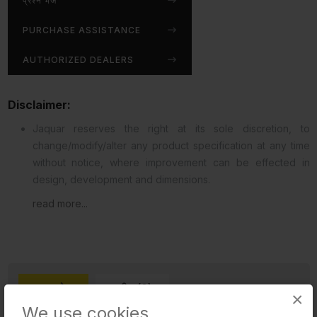
प्रश्न भेजें
PURCHASE ASSISTANCE
AUTHORIZED DEALERS
Disclaimer:
Jaquar reserves the right at its sole discretion, to
change/modify/alter any product specification at any time
without notice, where improvement can be effected in
design, development and dimensions.
read more...
डाउनलोड
समीक्षा (0)
×
We use cookies