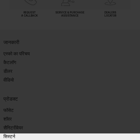
REQUEST
SERVICE & PURCHASE
DEALERS
A CALLBACK
ASSISTANCE
LOCATOR
जानकारी
एस्को का परिचय
कैटलॉग
डीलर
वीडियो
प्रोडक्ट
फॉसेट
शॉवर
सैनिटरीवेयर
सिस्टर्न