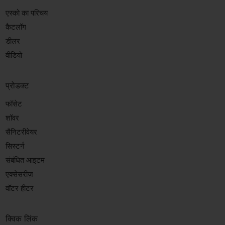
एस्को का परिचय
कैटलॉग
डीलर
वीडियो
प्रोडक्ट
फॉसेट
शॉवर
सैनिटरीवेयर
सिस्टर्न
संबंधित आइटम
एक्सेसरीज़
वॉटर हीटर
क्विक लिंक