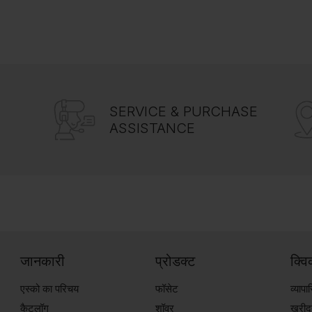
SERVICE & PURCHASE
ASSISTANCE
जानकारी
प्रोडक्ट
क्व
एस्को का परिचय
फॉसेट
व्याप
कैटलॉग
शॉवर
खरीदन