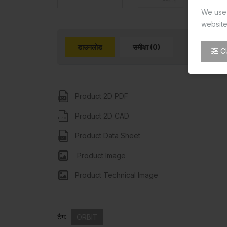
We use 
website
डाउनलोड
समीक्षा (0)
C
Product 2D PDF
Product 2D CAD
Product Data Sheet
Product Image
Product Technical Image
टैग:
ORBIT