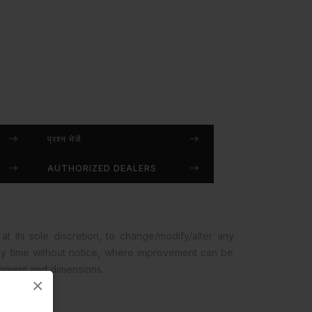
प्रश्न भेजें
AUTHORIZED DEALERS
at its sole discretion, to change/modify/alter any
any time without notice, where improvement can be
opment and dimensions.
×