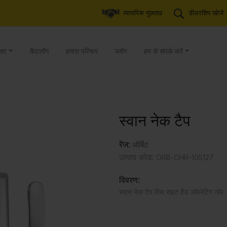
व्यापारिक पूछताछ
डीलरशिप खोजें
क्ट
कैटलॉग
हमारा परिचय
ब्लॉग
हम से संपर्क करें
स्वान नेक टैप
रेंज:
ऑर्बिट
उत्पाद कोड:
ORB-CHR-105127
विवरण:
स्वान नेक टैप विथ राइट हैंड ऑपरेटिंग नॉब