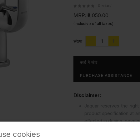
0 समीक्षाएं
MRP:
₹3,050.00
(Inclusive of all taxes)
संख्या
कार्ट में जोड़ें
PURCHASE ASSISTANCE
Disclaimer:
Jaquar reserves the right 
product specification at 
effected in design, devel
read more...
use cookies