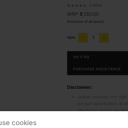
0 समीक्षाएं
MRP:
₹2,550.00
(Inclusive of all taxes)
संख्या
कार्ट में जोड़ें
PURCHASE ASSISTANCE
Disclaimer:
Jaquar reserves the right 
product specification at 
effected in design, devel
read more...
use cookies