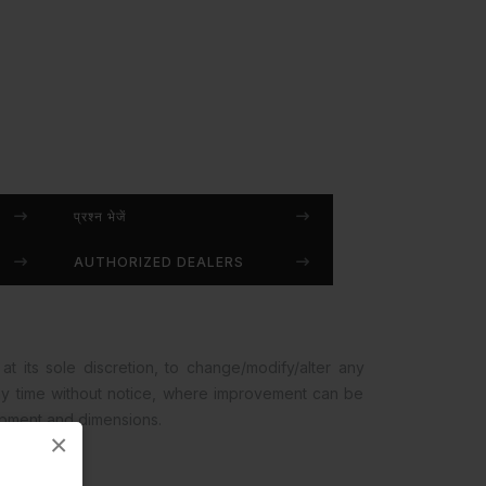
प्रश्न भेजें
AUTHORIZED DEALERS
at its sole discretion, to change/modify/alter any
any time without notice, where improvement can be
opment and dimensions.
×