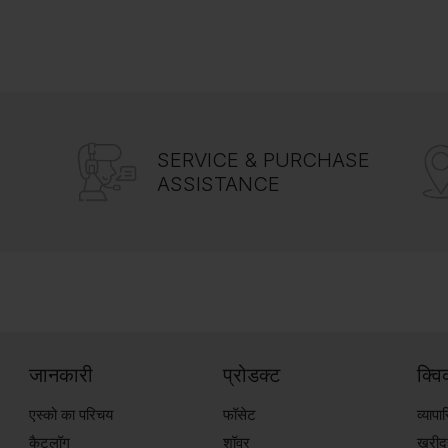
SERVICE & PURCHASE
ASSISTANCE
जानकारी
प्रोडक्ट
क्व
एस्को का परिचय
फॉसेट
व्याप
कैटलॉग
शॉवर
खरीदन