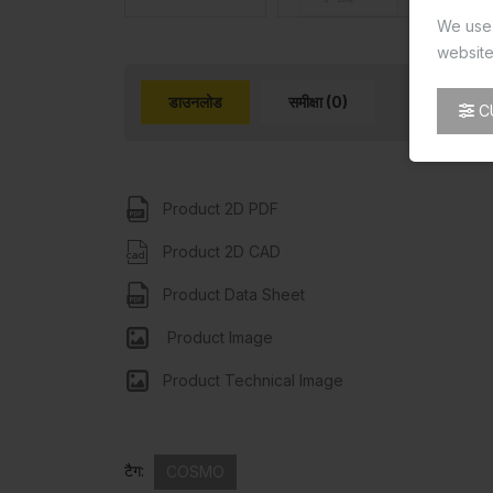
We use 
website
डाउनलोड
समीक्षा (0)
C
Product 2D PDF
Product 2D CAD
Product Data Sheet
Product Image
Product Technical Image
टैग:
COSMO