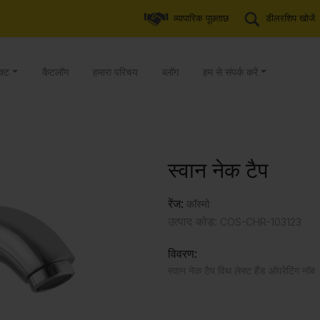
व्यापारिक पूछताछ
डीलरशिप खोजें
क्ट
कैटलॉग
हमारा परिचय
ब्लॉग
हम से संपर्क करें
स्वान नेक टैप
रेंज:
कॉस्मो
उत्पाद कोड:
COS-CHR-103123
विवरण:
स्वान नेक टैप विथ लेफ्ट हैंड ऑपरेटिंग नॉब