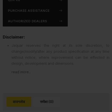
प्रश्न भेजें
PURCHASE ASSISTANCE
AUTHORIZED DEALERS
Disclaimer:
Jaquar reserves the right at its sole discretion, to
change/modify/alter any product specification at any time
without notice, where improvement can be effected in
design, development and dimensions.
read more...
डाउनलोड
समीक्षा (0)