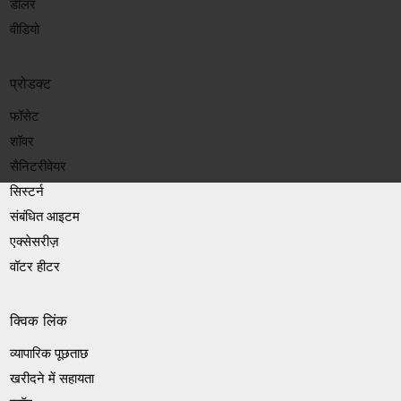
डीलर
वीडियो
प्रोडक्ट
फॉसेट
शॉवर
सैनिटरीवेयर
सिस्टर्न
संबंधित आइटम
एक्सेसरीज़
वॉटर हीटर
क्विक लिंक
व्यापारिक पूछताछ
खरीदने में सहायता