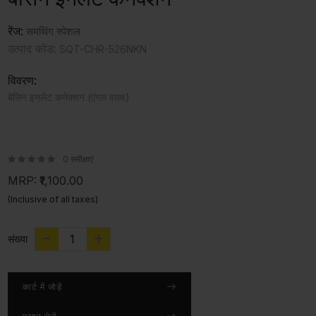
रेंज:
समथिंग स्पेशल
उत्पाद कोड:
SQT-CHR-526NKN
विवरण:
बेसिन इनलेट कनेक्शन (एंगल वाल्व)
0 समीक्षाएं
MRP:
₹1,100.00
(Inclusive of all taxes)
संख्या
कार्ट में जोड़ें