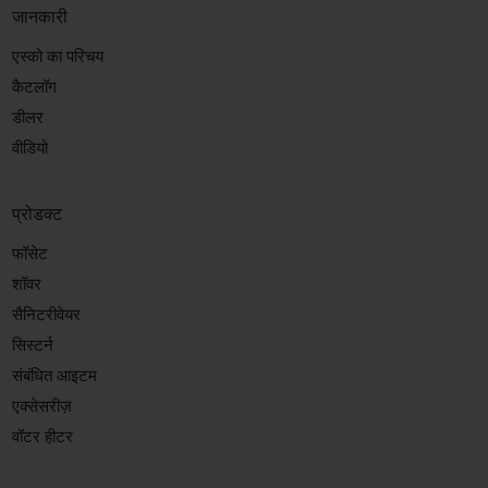
जानकारी
एस्को का परिचय
कैटलॉग
डीलर
वीडियो
प्रोडक्ट
फॉसेट
शॉवर
सैनिटरीवेयर
सिस्टर्न
संबंधित आइटम
एक्सेसरीज़
वॉटर हीटर