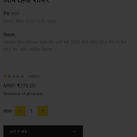
रेंज:
शावर
उत्पाद कोड:
EOS-CHR-1995
विवरण:
ओवरहेड शॉवर 80mm राउंड शेप मल्टी फ्लो (ABS बॉडी क्रोम प्लेटेड विथ ग्रे फेस
प्लेट) विथ रुबिट क्लीनिंग सिस्टम
1 समीक्षाएं
MRP:
₹1,175.00
(Inclusive of all taxes)
संख्या
कार्ट में जोड़ें