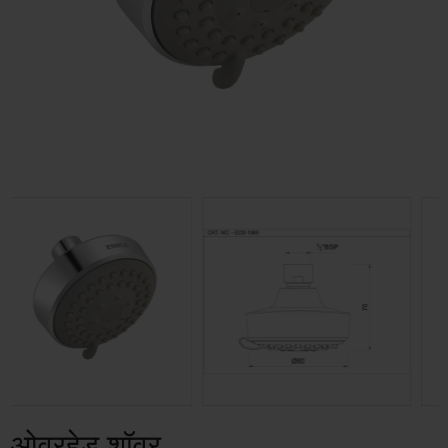
ओवरहेड शॉवर