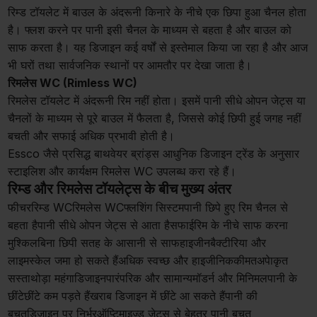
रिम्ड टॉयलेट में बाउल के अंदरूनी किनारे के नीचे एक छिपा हुआ चैनल होता
है। फ्लश करने पर पानी इसी चैनल के माध्यम से बहता है और बाउल को
साफ करता है। यह डिजाइन कई वर्षों से इस्तेमाल किया जा रहा है और आज
भी घरों तथा सार्वजनिक स्थानों पर आमतौर पर देखा जाता है।
रिमलेस WC (Rimless WC)
रिमलेस टॉयलेट में अंदरूनी रिम नहीं होता। इसमें पानी सीधे ओपन जेट्स या
चैनलों के माध्यम से पूरे बाउल में फैलता है, जिससे कोई छिपी हुई जगह नहीं
बचती और सफाई अधिक प्रभावी होती है।
Essco जैसे प्रसिद्ध बाथवेयर ब्रांड्स आधुनिक डिजाइन ट्रेंड के अनुसार
स्टाइलिश और कार्यक्षम रिमलेस WC उपलब्ध करा रहे हैं।
रिम्ड और रिमलेस टॉयलेट्स के बीच मुख्य अंतर
फीचररिम्ड WCरिमलेस WCफ्लशिंग सिस्टमपानी छिपे हुए रिम चैनल से
बहता हैपानी सीधे ओपन जेट्स से आता हैसफाईरिम के नीचे साफ करना
मुश्किलबिना छिपी सतह के आसानी से साफहाइजीनबैक्टीरिया और
लाइमस्केल जमा हो सकते हैंअधिक स्वच्छ और हाइजीनिककीमतअपेाकृत
सस्ताथोड़ा महंगाडिजाइनपारंपरिक और सामान्यमॉडर्न और मिनिमलपानी के
छींटेछींटे कम पड़ते हैंखराब डिजाइन में छींटे आ सकते हैंपानी की
बचतडिजाइन पर निर्भरऑप्टिमाइज्ड जेट्स से बेहतर पानी बचत