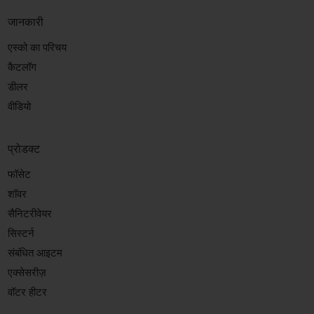
जानकारी
एस्को का परिचय
कैटलॉग
डीलर
वीडियो
प्रोडक्ट
फॉसेट
शॉवर
सैनिटरीवेयर
सिस्टर्न
संबंधित आइटम
एक्सेसरीज़
वॉटर हीटर