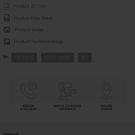
Product 2D CAD
Product Data Sheet
Product Image
Product Technical Image
टैग:
FAUCETS
BASIN MIXER
KIO
REQUEST
SERVICE & PURCHASE
DEALERS
A CALLBACK
ASSISTANCE
LOCATOR
जानकारी