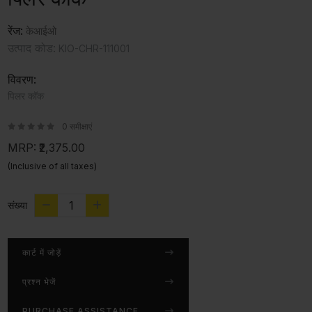
रेंज:
केआईओ
उत्पाद कोड:
KIO-CHR-111001
विवरण:
पिलर कॉक
0 समीक्षाएं
MRP:
₹2,375.00
(Inclusive of all taxes)
संख्या
कार्ट में जोड़ें
प्रश्न भेजें
PURCHASE ASSISTANCE