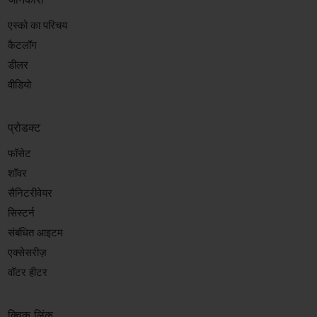
एस्को का परिचय
कैटलॉग
डीलर
वीडियो
प्रोडक्ट
फॉसेट
शॉवर
सैनिटरीवेयर
सिस्टर्न
संबंधित आइटम
एक्सेसरीज़
वॉटर हीटर
क्विक लिंक